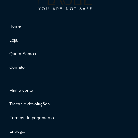
Home
Loja
Quem Somos
Contato
Minha conta
Trocas e devoluções
Formas de pagamento
Entrega