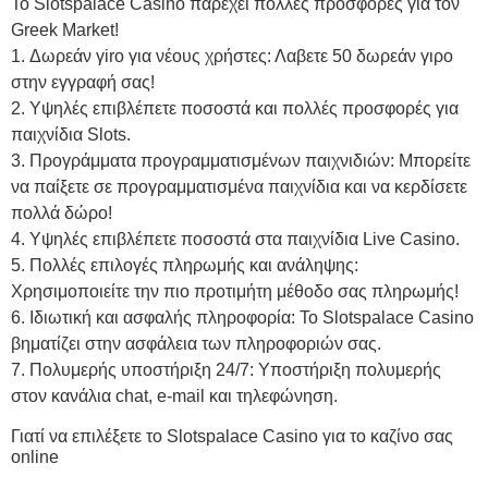
Το Slotspalace Casino παρέχει πολλές προσφορές για τον
Greek Market!
1. Δωρεάν γiro για νέους χρήστες: Λαβετε 50 δωρεάν γιρο
στην εγγραφή σας!
2. Υψηλές επιβλέπετε ποσοστά και πολλές προσφορές για
παιχνίδια Slots.
3. Προγράμματα προγραμματισμένων παιχνιδιών: Μπορείτε
να παίξετε σε προγραμματισμένα παιχνίδια και να κερδίσετε
πολλά δώρο!
4. Υψηλές επιβλέπετε ποσοστά στα παιχνίδια Live Casino.
5. Πολλές επιλογές πληρωμής και ανάληψης:
Χρησιμοποιείτε την πιο προτιμήτη μέθοδο σας πληρωμής!
6. Ιδιωτική και ασφαλής πληροφορία: Το Slotspalace Casino
βηματίζει στην ασφάλεια των πληροφοριών σας.
7. Πολυμερής υποστήριξη 24/7: Υποστήριξη πολυμερής
στον κανάλια chat, e-mail και τηλεφώνηση.
Γιατί να επιλέξετε το Slotspalace Casino για το καζίνο σας
online