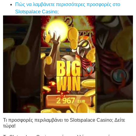
Πώς να λαμβάνετε περισσότερες προσφορές στο
Slotspalace Casino;
Τι προσφορές περιλαμβάνει το Slotspalace Casino; Δείτε
τώρα!