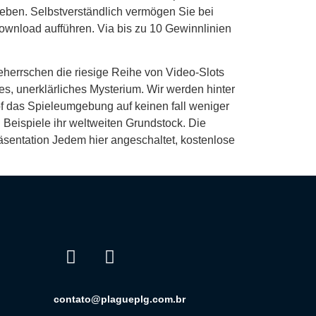
heben. Selbstverständlich vermögen Sie bei
Download aufführen. Via bis zu 10 Gewinnlinien
eherrschen die riesige Reihe von Video-Slots
es, unerklärliches Mysterium. Wir werden hinter
of das Spieleumgebung auf keinen fall weniger
 Beispiele ihr weltweiten Grundstock. Die
sentation Jedem hier angeschaltet, kostenlose
contato@plagueplg.com.br