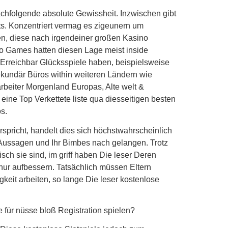
achfolgende absolute Gewissheit. Inzwischen gibt
ots. Konzentriert vermag es zigeunern um
en, diese nach irgendeiner großen Kasino
no Games hatten diesen Lage meist inside
 Erreichbar Glücksspiele haben, beispielsweise
kundär Büros within weiteren Ländern wie
tarbeiter Morgenland Europas, Alte welt &
eine Top Verkettete liste qua diesseitigen besten
s.
pricht, handelt dies sich höchstwahrscheinlich
e Aussagen und Ihr Bimbes nach gelangen. Trotz
ch sie sind, im griff haben Die leser Deren
ur aufbessern. Tatsächlich müssen Eltern
keit arbeiten, so lange Die leser kostenlose
für nüsse bloß Registration spielen?