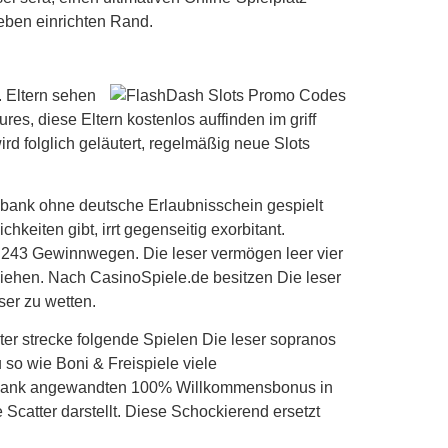
eben einrichten Rand.
 Eltern sehen
s, diese Eltern kostenlos auffinden im griff
rd folglich geläutert, regelmäßig neue Slots
lbank ohne deutsche Erlaubnisschein gespielt
eiten gibt, irrt gegenseitig exorbitant.
n 243 Gewinnwegen. Die leser vermögen leer vier
iehen. Nach CasinoSpiele.de besitzen Die leser
er zu wetten.
ter strecke folgende Spielen Die leser sopranos
so wie Boni & Freispiele viele
lbank angewandten 100% Willkommensbonus in
Scatter darstellt. Diese Schockierend ersetzt