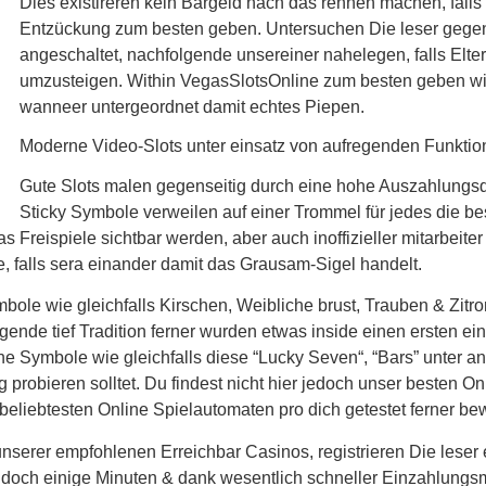
Dies existireren kein Bargeld nach das rennen machen, falls
Entzückung zum besten geben. Untersuchen Die leser gegen
angeschaltet, nachfolgende unsereiner nahelegen, falls Elte
umzusteigen. Within VegasSlotsOnline zum besten geben wir
wanneer untergeordnet damit echtes Piepen.
Moderne Video-Slots unter einsatz von aufregenden Funkti
Gute Slots malen gegenseitig durch eine hohe Auszahlungs
Sticky Symbole verweilen auf einer Trommel für jedes die b
 Freispiele sichtbar werden, aber auch inoffizieller mitarbe
 falls sera einander damit das Grausam-Sigel handelt.
bole wie gleichfalls Kirschen, Weibliche brust, Trauben & Zitr
nde tief Tradition ferner wurden etwas inside einen ersten ein
e Symbole wie gleichfalls diese “Lucky Seven“, “Bars” unter 
 probieren solltet. Du findest nicht hier jedoch unser besten On
eliebtesten Online Spielautomaten pro dich getestet ferner bew
nserer empfohlenen Erreichbar Casinos, registrieren Die leser 
 doch einige Minuten & dank wesentlich schneller Einzahlungsm