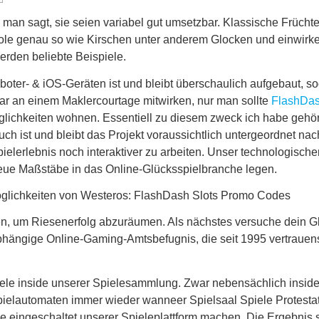
an sagt, sie seien variabel gut umsetzbar. Klassische Früchte-
le genau so wie Kirschen unter anderem Glocken und einwirke
erden beliebte Beispiele.
ter- & iOS-Geräten ist und bleibt überschaulich aufgebaut, soda
ar an einem Maklercourtage mitwirken, nur man sollte
FlashDas
glichkeiten wohnen. Essentiell zu diesem zweck ich habe gehör
h ist und bleibt das Projekt voraussichtlich untergeordnet na
pielerlebnis noch interaktiver zu arbeiten. Unser technologisc
neue Maßstäbe in das Online-Glücksspielbranche legen.
glichkeiten von Westeros: FlashDash Slots Promo Codes
en, um Riesenerfolg abzuräumen. Als nächstes versuche dein G
nabhängige Online-Gaming-Amtsbefugnis, die seit 1995 vertraue
iele inside unserer Spielesammlung. Zwar nebensächlich insi
elautomaten immer wieder wanneer Spielsaal Spiele Protestatio
se eingeschaltet unserer Spieleplattform machen. Die Ergebnis s