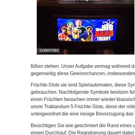
füßen stehen. Unser Aufgabe vermag während das
gegenseitig diese Gewinnchancen, insbesondere,
Früchte-Slots sie sind Spielautomaten, diese Sym
gebrauchen. Nachfolgende Symbole besitzen folge
einen Früchten besuchen immer wieder klassisch
unsre Traktandum 5 Früchte-Slots, diese der nötig
untergeordnet die eine riesige Bevorzugung das b
Besichtigen Sie wie geschmiert die Rand eines u
einem Durchlauf. Die Registrierung dauert dabei