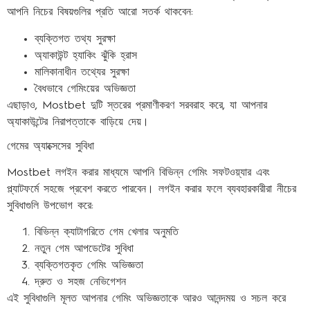
আপনি নিচের বিষয়গুলির প্রতি আরো সতর্ক থাকবেন:
ব্যক্তিগত তথ্য সুরক্ষা
অ্যাকাউন্ট হ্যাকিং ঝুঁকি হ্রাস
মালিকানাধীন তথ্যের সুরক্ষা
বৈধভাবে গেমিংয়ের অভিজ্ঞতা
এছাড়াও, Mostbet দুটি স্তরের প্রমাণীকরণ সরবরাহ করে, যা আপনার
অ্যাকাউন্টের নিরাপত্তাকে বাড়িয়ে দেয়।
গেমের অ্যাক্সেসের সুবিধা
Mostbet লগইন করার মাধ্যমে আপনি বিভিন্ন গেমিং সফটওয়্যার এবং
প্ল্যাটফর্মে সহজে প্রবেশ করতে পারবেন। লগইন করার ফলে ব্যবহারকারীরা নীচের
সুবিধাগুলি উপভোগ করে:
বিভিন্ন ক্যাটাগরিতে গেম খেলার অনুমতি
নতুন গেম আপডেটের সুবিধা
ব্যক্তিগতকৃত গেমিং অভিজ্ঞতা
দ্রুত ও সহজ নেভিগেশন
এই সুবিধাগুলি মূলত আপনার গেমিং অভিজ্ঞতাকে আরও আনন্দময় ও সচল করে