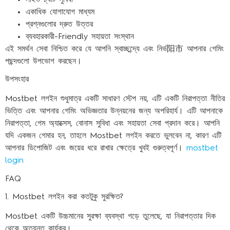
একাধিক যোগাযোগ মাধ্যম
প্রশ্নগুলোর দ্রুত উত্তর
ব্যবহারকারী-Friendly সহায়তা সংস্থান
এই সমর্থন সেবা নিশ্চিত করে যে আপনি স্বাচ্ছন্দ্যে এবং নির্ভ阳市 আপনার গেমিং
পছন্দগুলো উপভোগ করছেন।
উপসংহার
Mostbet লগইন শুধুমাত্র একটি সাধারণ স্টেপ নয়, এটি একটি নিরাপত্তা নীতির
ভিত্তি এবং আপনার গেমিং অভিজ্ঞতার উন্নয়নের জন্য অপরিহার্য। এটি আপনাকে
নিরাপত্তা, গেম অ্যাক্সেস, বোনাস সুবিধা এবং সহায়তা সেবা প্রদান করে। আপনি
যদি একজন গেমার হন, তাহলে Mostbet লগইন করতে ভুলবেন না, কারণ এটি
আপনার ডিপোজিট এবং জয়ের ধরে রাখার ক্ষেত্রে খুবই গুরুত্বপূর্ণ।
mostbet
login
FAQ
1. Mostbet লগইন করা কতটুকু সুরক্ষিত?
Mostbet একটি উচ্চমানের সুরক্ষা ব্যবস্থা গড়ে তুলেছে, যা নিরাপত্তার দিক
থেকে অত্যন্ত কার্যকর।