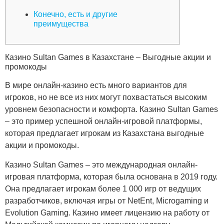
Конечно, есть и другие
преимущества
Казино Sultan Games в Казахстане – Выгодные акции и
промокоды
В мире онлайн-казино есть много вариантов для
игроков, но не все из них могут похвастаться высоким
уровнем безопасности и комфорта. Казино Sultan Games
– это пример успешной онлайн-игровой платформы,
которая предлагает игрокам из Казахстана выгодные
акции и промокоды.
Казино Sultan Games – это международная онлайн-
игровая платформа, которая была основана в 2019 году.
Она предлагает игрокам более 1 000 игр от ведущих
разработчиков, включая игры от NetEnt, Microgaming и
Evolution Gaming. Казино имеет лицензию на работу от