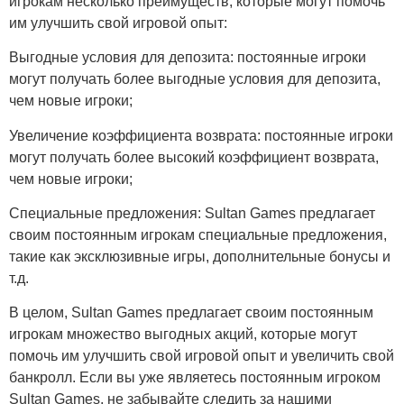
игрокам несколько преимуществ, которые могут помочь
им улучшить свой игровой опыт:
Выгодные условия для депозита: постоянные игроки
могут получать более выгодные условия для депозита,
чем новые игроки;
Увеличение коэффициента возврата: постоянные игроки
могут получать более высокий коэффициент возврата,
чем новые игроки;
Специальные предложения: Sultan Games предлагает
своим постоянным игрокам специальные предложения,
такие как эксклюзивные игры, дополнительные бонусы и
т.д.
В целом, Sultan Games предлагает своим постоянным
игрокам множество выгодных акций, которые могут
помочь им улучшить свой игровой опыт и увеличить свой
банкролл. Если вы уже являетесь постоянным игроком
Sultan Games, не забывайте следить за нашими