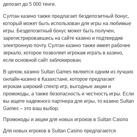
депозит до 5 000 тенге.
Султан казино также предлагает бездепозитный бонус,
который может быть использован для игры на любимые
игры. Бездепозитный бонус может быть получен,
зарегистрировавшись на сайте казино и подтвердив
электронную почту. Султан казино также имеет рабочее
зеркало, которое позволяет игрокам играть в казино,
если основной сайт заблокирован.
В целом, казино Sultan Games является одним из лучших
онлайн-казино в Казахстане, которое предлагает
игрокам широкий спектр игр, выгодные акции и
промокоды, а также безопасность и честность игры. Если
вы ищете надежного партнера для игры, то казино Sultan
Games – это ваш выбор.
Промокоды и акции для новых игроков в Sultan Casino
Для новых игроков в Sultan Casino предлагаются