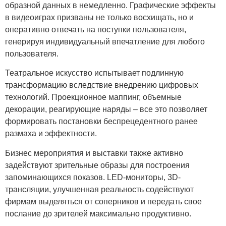
образной данных в немедленно. Графические эффекты
в видеоиграх призваны не только восхищать, но и
оперативно отвечать на поступки пользователя,
генерируя индивидуальный впечатление для любого
пользователя.
Театральное искусство испытывает подлинную
трансформацию вследствие внедрению цифровых
технологий. Проекционное маппинг, объемные
декорации, реагирующие наряды – все это позволяет
формировать постановки беспрецедентного ранее
размаха и эффектности.
Бизнес мероприятия и выставки также активно
задействуют зрительные образы для построения
запоминающихся показов. LED-мониторы, 3D-
трансляции, улучшенная реальность содействуют
фирмам выделяться от соперников и передать свое
послание до зрителей максимально продуктивно.