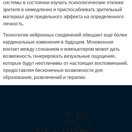
системы в состоянии изучать психологические отклики
зрителя в немедленно и приспосабливать зрительный
материал для предельного эффекта на определенного
личность.
Технологии нейронных соединений обещают еще более
кардинальные изменения в будущем. Мгновенная
контакт между сознанием и компьютером может дать
возможность генерировать визуальные ощущения,
которые будут неотличимы от настоящих воспоминаний,
предоставляя бесконечные возможности для
образования, развлечений и терапии.