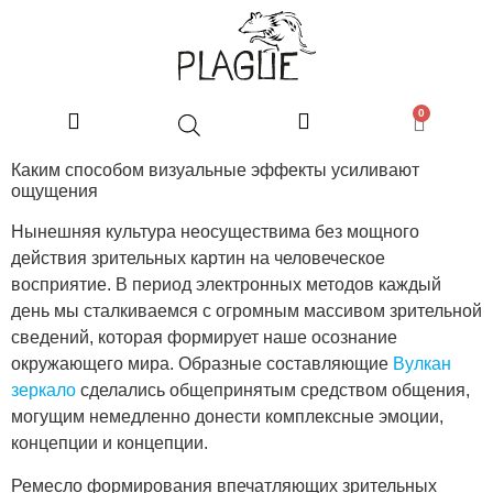
0
Каким способом визуальные эффекты усиливают
ощущения
Нынешняя культура неосуществима без мощного
действия зрительных картин на человеческое
восприятие. В период электронных методов каждый
день мы сталкиваемся с огромным массивом зрительной
сведений, которая формирует наше осознание
окружающего мира. Образные составляющие
Вулкан
зеркало
сделались общепринятым средством общения,
могущим немедленно донести комплексные эмоции,
концепции и концепции.
Ремесло формирования впечатляющих зрительных