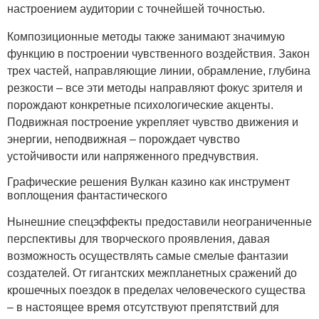
настроением аудитории с точнейшей точностью.
Композиционные методы также занимают значимую
функцию в построении чувственного воздействия. Закон
трех частей, направляющие линии, обрамление, глубина
резкости – все эти методы направляют фокус зрителя и
порождают конкретные психологические акценты.
Подвижная построение укрепляет чувство движения и
энергии, неподвижная – порождает чувство
устойчивости или напряженного предчувствия.
Графические решения Вулкан казино как инструмент
воплощения фантастического
Нынешние спецэффекты предоставили неограниченные
перспективы для творческого проявления, давая
возможность осуществлять самые смелые фантазии
создателей. От гигантских межпланетных сражений до
крошечных поездок в пределах человеческого существа
– в настоящее время отсутствуют препятствий для