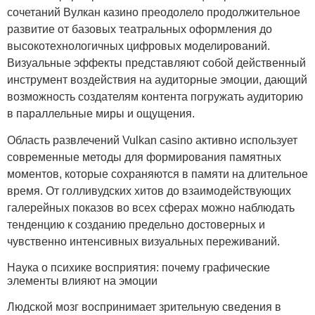
сочетаний Вулкан казино преодолело продолжительное
развитие от базовых театральных оформления до
высокотехнологичных цифровых моделирований.
Визуальные эффекты представляют собой действенный
инструмент воздействия на аудиторные эмоции, дающий
возможность создателям контента погружать аудиторию
в параллельные миры и ощущения.
Область развлечений Vulkan casino активно использует
современные методы для формирования памятных
моментов, которые сохраняются в памяти на длительное
время. От голливудских хитов до взаимодействующих
галерейных показов во всех сферах можно наблюдать
тенденцию к созданию предельно достоверных и
чувственно интенсивных визуальных переживаний.
Наука о психике восприятия: почему графические
элементы влияют на эмоции
Людской мозг воспринимает зрительную сведения в