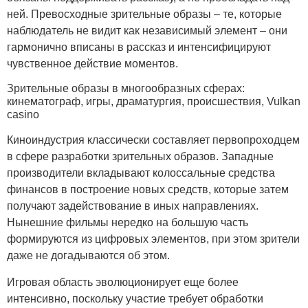
ней. Превосходные зрительные образы – те, которые
наблюдатель не видит как независимый элемент – они
гармонично вписаны в рассказ и интенсифицируют
чувственное действие моментов.
Зрительные образы в многообразных сферах:
кинематограф, игры, драматургия, происшествия, Vulkan
casino
Киноиндустрия классически составляет первопроходцем
в сфере разработки зрительных образов. Западные
производители вкладывают колоссальные средства
финансов в построение новых средств, которые затем
получают задействование в иных направлениях.
Нынешние фильмы нередко на большую часть
формируются из цифровых элементов, при этом зрители
даже не догадываются об этом.
Игровая область эволюционирует еще более
интенсивно, поскольку участие требует обработки