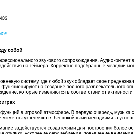
MOS
MOS
жду собой
фессионального звукового сопровождения. Аудиоконтент в
здействия на геймера. Корректно подобранные мелодии мо
овневую систему, где любой звук обладает свое предназна
функционируют на создание полного развлекательного опы
ение, которые изменяются в соответствии от активности 
оиграх
функций в игровой атмосфере. В первую очередь, музыка 
е моменты укрепляются беспокойными мелодиями, а успе
мание задействуется создателями для построения более о
ые отклики: ускорение сердцебиения, повышение внимания 