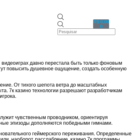
R$
0,00
0
 видеоиграх давно перестала быть только фоновым
гут повысить душевное ощущение, создать особенную
чение. От тихого шепота ветра до масштабных
та. 7к казино технологии разрешают разработчикам
игрока.
служит чувственным проводником, ориентируя
шные эпизоды дополняются победными гимнами.
сновательного геймерского переживания. Определенные
или, наоборот, расслабление. казино 7к программы