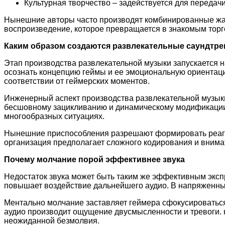
Культурная творчество – задействуется для передачи
Нынешние авторы часто производят комбинированные жа
воспроизведение, которое превращается в знакомым торг
Каким образом создаются развлекательные саундтре
Этап производства развлекательной музыки запускается н
осознать концепцию геймы и ее эмоциональную ориентац
соответствии от геймерских моментов.
Инженерный аспект производства развлекательной музыки
бесшовному зацикливанию и динамическому модификации.
многообразных ситуациях.
Нынешние приспособления разрешают формировать реагир
организация предполагает сложного кодирования и вним
Почему молчание порой эффективнее звука
Недостаток звука может быть таким же эффективным эксп
повышает воздействие дальнейшего аудио. В напряженны
Ментально молчание заставляет геймера сфокусироваться 
аудио производит ощущение двусмысленности и тревоги. к
неожиданной безмолвия.