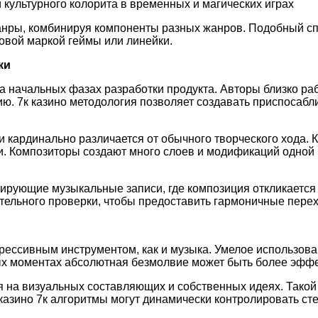
 культурного колорита в временных и магических играх
нры, комбинируя компоненты разных жанров. Подобный с
овой маркой геймы или линейки.
ки
а начальных фазах разработки продукта. Авторы близко р
ию. 7к казино методология позволяет создавать приспоса
 кардинально различается от обычного творческого хода. 
 Композиторы создают много слоев и модификаций одной 
ующие музыкальные записи, где композиция откликается н
ательного проверки, чтобы предоставить гармоничные пе
рессивным инструментом, как и музыка. Умелое использова
х моментах абсолютная безмолвие может быть более эффек
на визуальных составляющих и собственных идеях. Такой м
азино 7к алгоритмы могут динамически контролировать сте