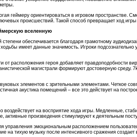
метры.
огая геймеру ориентироваться в игровом пространстве. См
лючевых происшествий. Такой способ превращает ход игры
еймерскую вселенную
 степени обеспечивается благодаря грамотному аудиодиза
 ходьбы имеет данные значимость. Игроки подсознательно у
от расположения героя добавляет правдоподобности вирту
банистической магистрали формируют достоверную среду. 7k
вуковых элементов с зрительными элементами. Четкое сов
стичная акустика помещений – все это действует на постро
о воздействует на восприятие хода игры. Медленные, ста
ые, активные произведения стимулируют к деятельным пост
для управления эмоциональным расположением пользовате
ие на тихую музыку после интенсивного сражения создает 