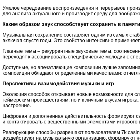
Умелое чередование воспроизведения и перерывов произв
для анализа актуального и производит среду для воображ
Каким образом звук способствует сохранить в памят
Музыкальная сохранение составляет одним из самых ста
включая спустя годы. Это свойство интенсивно применя
Главные темы – рекуррентные звуковые темы, соотнесен
переходят к ассоциировать специфические мелодии с спе
Доступные, но впечатляющие композиции лучше запоминаю
композиции обладают определенными качествами: отчетл
Перспективы взаимодействия музыки и игр
Эволюция способов открывает новые возможности для сли
геймерским происшествиям, но и к личным вкусам игрока.
настроение.
Цифровая и дополненная действительность формируют све
и контактировать с вещественными элементами игрового 
Реагирующие способы разрешают пользователям 7k casino
воздействуют на музыкальную организацию, формируют н