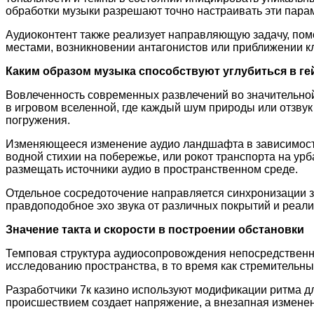
обработки музыки разрешают точно настраивать эти пара
Аудиоконтент также реализует направляющую задачу, пом
местами, возникновении антагонистов или приближении к
Каким образом музыка способствуют углубиться в г
Вовлеченность современных развлечений во значительной
в игровом вселенной, где каждый шум природы или отзвук
погружения.
Изменяющееся изменение аудио ландшафта в зависимости 
водной стихии на побережье, или рокот транспорта на ур
размещать источники аудио в пространственном среде.
Отдельное сосредоточение направляется синхронизации з
правдоподобное эхо звука от различных покрытий и реали
Значение такта и скорости в построении обстановки
Темповая структура аудиосопровождения непосредственн
исследованию пространства, в то время как стремительн
Разработчики 7к казино используют модификации ритма 
происшествием создает напряжение, а внезапная изменен