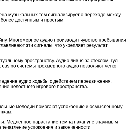
ена музыкальных тем сигнализирует о переходе между
 более доступным и простым.
йну. Многомерное аудио производит чувство пребывания
лавливают эти сигналы, что укрепляет результат
альному пространству. Аудио ливня за стеклом, гул
 casino системы трехмерного аудио позволяют четко
падение аудио ходьбы с действием передвижения,
ение целостного игрового пространства.
бильные мелодии помогают успокоению и осмысленному
упкам.
ля. Медленное нарастание темпа накануне значимым
впечатление успокоения и законченности.