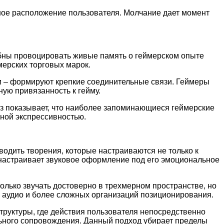
ное расположение пользователя. Молчание дает момент
бны провоцировать живые память о геймерском опыте
ерских торговых марок.
и – формируют крепкие соединительные связи. Геймеры
ую привязанность к гейму.
из показывает, что наиболее запоминающиеся геймерские
ной экспрессивностью.
одить творения, которые настраиваются не только к
 настраивает звуковое оформление под его эмоциональное
лько звучать достоверно в трехмерном пространстве, но
и аудио и более сложных организаций позиционирования.
руктуры, где действия пользователя непосредственно
ьного сопровождения. Данный подход убирает пределы