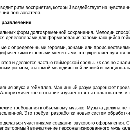
одит ритм восприятия, который воздействует на чувствен
ения пользователя.
и развлечение
бильных форм долговременной сохранения. Мелодии спосо
ется девелоперами для формирования запоминающийся гейм
ные с определенными героями, зонами или происшествиям
цифическими игровыми моментами, что укрепляет чувственн
тся и делаются частью геймерской среды. 7k casino анал
ивым ритмом, знакомой мелодической линией и эмоциональ
яния звука и геймплея. Машинный разум разрешает произв
 Алгоритмическое познание изучает ответы пользователя и
жие требования к объемному музыке. Музыка должна не то
вселенной. Это требует разработки новых систем обработк
 делаться участниками создания звукового оформления. Ст
еповторимый впечатление персонализированного музыкал