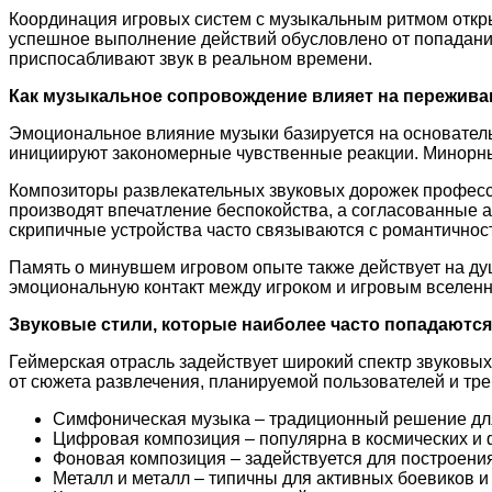
Координация игровых систем с музыкальным ритмом откры
успешное выполнение действий обусловлено от попадания
приспосабливают звук в реальном времени.
Как музыкальное сопровождение влияет на пережива
Эмоциональное влияние музыки базируется на основатель
инициируют закономерные чувственные реакции. Минорные
Композиторы развлекательных звуковых дорожек професс
производят впечатление беспокойства, а согласованные 
скрипичные устройства часто связываются с романтичност
Память о минувшем игровом опыте также действует на ду
эмоциональную контакт между игроком и игровым вселенн
Звуковые стили, которые наиболее часто попадаются
Геймерская отрасль задействует широкий спектр звуковы
от сюжета развлечения, планируемой пользователей и тр
Симфоническая музыка – традиционный решение дл
Цифровая композиция – популярна в космических и 
Фоновая композиция – задействуется для построени
Металл и металл – типичны для активных боевиков 