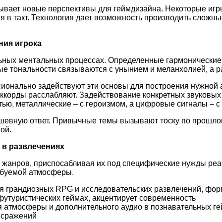
вает новые перспективы для геймдизайна. Некоторые игры
 в такт. Технология дает возможность производить сложн
ния игрока
ных ментальных процессах. Определенные гармонические п
 тональности связываются с унынием и меланхолией, а ра
ионально задействуют эти основы для построения нужной
аккорды расслабляют. Задействование конкретных звуковых
ью, металлические – с героизмом, а цифровые сигналы – с
шевную ответ. Привычные темы вызывают тоску по прошлом
ой.
 в развлечениях
х жанров, приспосабливая их под специфические нужды реа
ебуемой атмосферы.
я грандиозных RPG и исследовательских развлечений, фо
футуристических геймах, акцентирует современность
я атмосферы и дополнительного аудио в познавательных г
и сражений