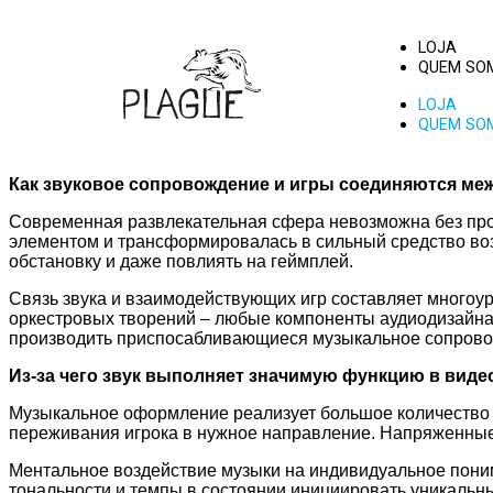
LOJA
QUEM SO
LOJA
QUEM SO
Как звуковое сопровождение и игры соединяются ме
Современная развлекательная сфера невозможна без про
элементом и трансформировалась в сильный средство во
обстановку и даже повлиять на геймплей.
Связь звука и взаимодействующих игр составляет многоур
оркестровых творений – любые компоненты аудиодизайна 
производить приспосабливающиеся музыкальное сопровожд
Из-за чего звук выполняет значимую функцию в виде
Музыкальное оформление реализует большое количество 
переживания игрока в нужное направление. Напряженны
Ментальное воздействие музыки на индивидуальное пони
тональности и темпы в состоянии инициировать уникальн