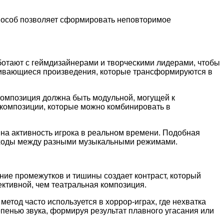
пособ позволяет сформировать неповторимое
аботают с геймдизайнерами и творческими лидерами, чтобы
бливающиеся произведения, которые трансформируются в
Композиция должна быть модульной, могущей к
композиции, которые можно комбинировать в
а активность игрока в реальном времени. Подобная
реходы между разными музыкальными режимами.
ние промежутков и тишины создает контраст, который
тивной, чем театральная композиция.
етод часто используется в хоррор-играх, где нехватка
пенью звука, формируя результат плавного угасания или