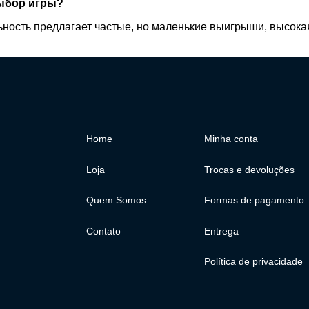
выбор игры?
ьность предлагает частые, но маленькие выигрыши, высока
Home
Minha conta
Loja
Trocas e devoluções
Quem Somos
Formas de pagamento
Contato
Entrega
Política de privacidade