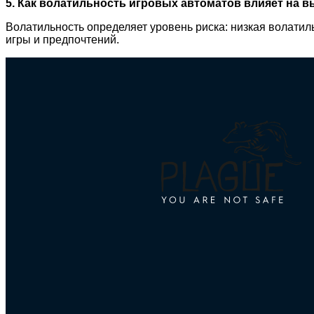
5. Как волатильность игровых автоматов влияет на 
Волатильность определяет уровень риска: низкая волатил
игры и предпочтений.