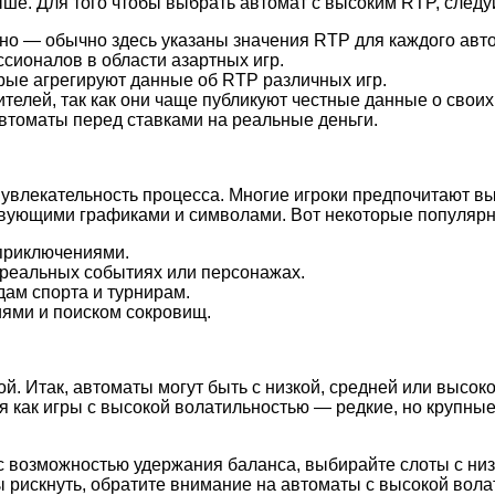
ше. Для того чтобы выбрать автомат с высоким RTP, следу
но — обычно здесь указаны значения RTP для каждого авт
сионалов в области азартных игр.
ые агрегируют данные об RTP различных игр.
елей, так как они чаще публикуют честные данные о своих 
втоматы перед ставками на реальные деньги.
 увлекательность процесса. Многие игроки предпочитают вы
твующими графиками и символами. Вот некоторые популярн
 приключениями.
 реальных событиях или персонажах.
ам спорта и турнирам.
ями и поиском сокровищ.
ой. Итак, автоматы могут быть с низкой, средней или высо
я как игры с высокой волатильностью — редкие, но крупн
с возможностью удержания баланса, выбирайте слоты с низ
 рискнуть, обратите внимание на автоматы с высокой вола