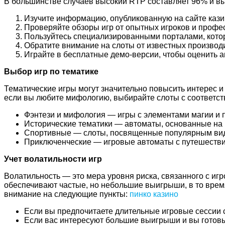
В большинстве случаев высокий RTP составляет 96% и вы
Изучите информацию, опубликованную на сайте кази
Проверяйте обзоры игр от опытных игроков и профес
Пользуйтесь специализированными порталами, котор
Обратите внимание на слоты от известных производит
Играйте в бесплатные демо-версии, чтобы оценить а
Выбор игр по тематике
Тематические игры могут значительно повысить интерес и
если вы любите мифологию, выбирайте слоты с соответс
Фэнтези и мифология — игры с элементами магии и
Исторические тематики — автоматы, основанные на
Спортивные — слоты, посвященные популярным вид
Приключенческие — игровые автоматы с путешестви
Учет волатильности игр
Волатильность — это мера уровня риска, связанного с игр
обеспечивают частые, но небольшие выигрыши, в то врем
внимание на следующие пункты:
пинко казино
Если вы предпочитаете длительные игровые сессии 
Если вас интересуют большие выигрыши и вы готовы