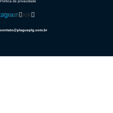
Política de privacidade
tagram
Facebook
contato@plagueplg.com.br