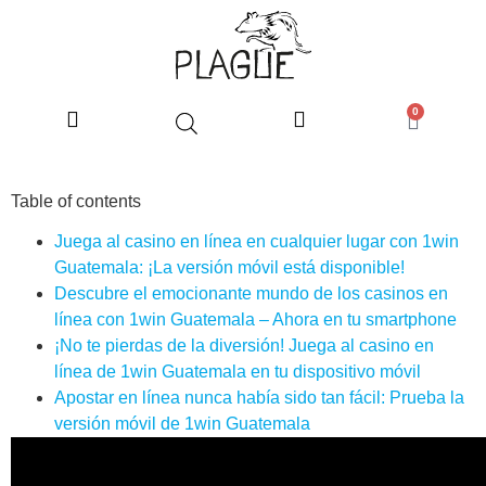
0
Table of contents
Juega al casino en línea en cualquier lugar con 1win
Guatemala: ¡La versión móvil está disponible!
Descubre el emocionante mundo de los casinos en
línea con 1win Guatemala – Ahora en tu smartphone
¡No te pierdas de la diversión! Juega al casino en
línea de 1win Guatemala en tu dispositivo móvil
Apostar en línea nunca había sido tan fácil: Prueba la
versión móvil de 1win Guatemala