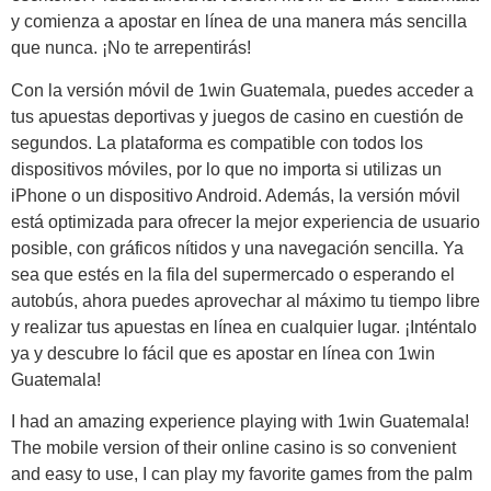
y comienza a apostar en línea de una manera más sencilla
que nunca. ¡No te arrepentirás!
Con la versión móvil de 1win Guatemala, puedes acceder a
tus apuestas deportivas y juegos de casino en cuestión de
segundos. La plataforma es compatible con todos los
dispositivos móviles, por lo que no importa si utilizas un
iPhone o un dispositivo Android. Además, la versión móvil
está optimizada para ofrecer la mejor experiencia de usuario
posible, con gráficos nítidos y una navegación sencilla. Ya
sea que estés en la fila del supermercado o esperando el
autobús, ahora puedes aprovechar al máximo tu tiempo libre
y realizar tus apuestas en línea en cualquier lugar. ¡Inténtalo
ya y descubre lo fácil que es apostar en línea con 1win
Guatemala!
I had an amazing experience playing with 1win Guatemala!
The mobile version of their online casino is so convenient
and easy to use, I can play my favorite games from the palm