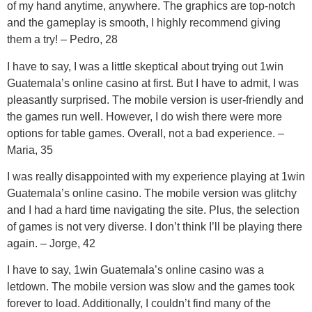
of my hand anytime, anywhere. The graphics are top-notch
and the gameplay is smooth, I highly recommend giving
them a try! – Pedro, 28
I have to say, I was a little skeptical about trying out 1win
Guatemala’s online casino at first. But I have to admit, I was
pleasantly surprised. The mobile version is user-friendly and
the games run well. However, I do wish there were more
options for table games. Overall, not a bad experience. –
Maria, 35
I was really disappointed with my experience playing at 1win
Guatemala’s online casino. The mobile version was glitchy
and I had a hard time navigating the site. Plus, the selection
of games is not very diverse. I don’t think I’ll be playing there
again. – Jorge, 42
I have to say, 1win Guatemala’s online casino was a
letdown. The mobile version was slow and the games took
forever to load. Additionally, I couldn’t find many of the