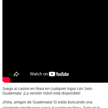
Juega al casino en línea en cualquier lugar con 1win
Guatemala: ¡La versión móvil está disponible!
¡Hola, amigos de Guatemala! Si estás buscando una
excelente opción para jugar al casino en línea, 1win es tu