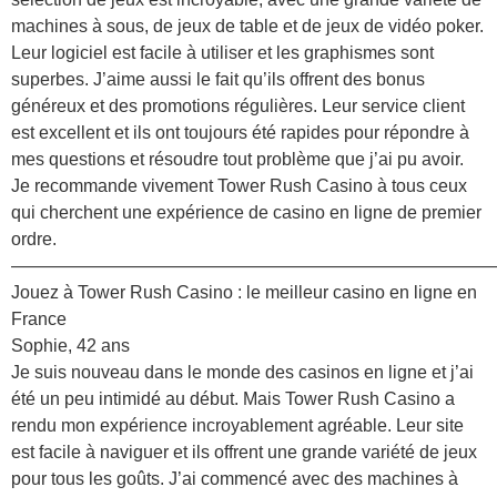
machines à sous, de jeux de table et de jeux de vidéo poker.
Leur logiciel est facile à utiliser et les graphismes sont
superbes. J’aime aussi le fait qu’ils offrent des bonus
généreux et des promotions régulières. Leur service client
est excellent et ils ont toujours été rapides pour répondre à
mes questions et résoudre tout problème que j’ai pu avoir.
Je recommande vivement Tower Rush Casino à tous ceux
qui cherchent une expérience de casino en ligne de premier
ordre.
———————————————————————————
Jouez à Tower Rush Casino : le meilleur casino en ligne en
France
Sophie, 42 ans
Je suis nouveau dans le monde des casinos en ligne et j’ai
été un peu intimidé au début. Mais Tower Rush Casino a
rendu mon expérience incroyablement agréable. Leur site
est facile à naviguer et ils offrent une grande variété de jeux
pour tous les goûts. J’ai commencé avec des machines à