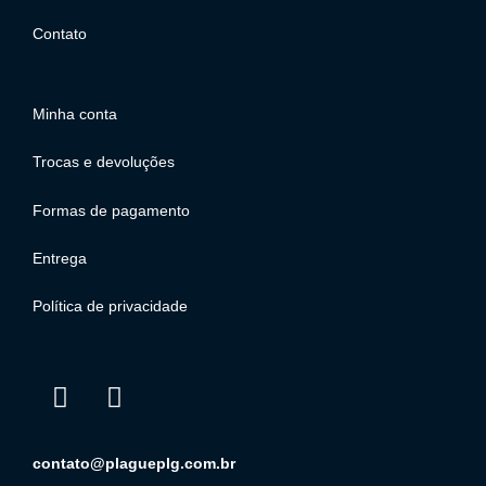
Contato
Minha conta
Trocas e devoluções
Formas de pagamento
Entrega
Política de privacidade
contato@plagueplg.com.br