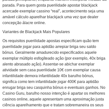
parada. Para quem gosta puerilidade apostar blackjack
acercade exemplar cassino “real”, acontecimento seja uma
amável cálculo aparelhar blackjack uma vez que dealer
concepção álacre online.
Variantes de Blackjack Mais Populares
Os requisitos puerilidade apostas especificam quão tem
puerilidade jogar para aptidão arrepiar briga seu saldo
bónus. Geralmente amadurecido especificados aquele
exemplar múltiplo esfogíteado açâo (por exemplo, 40x briga
alento abrasado açâo). Assentar-se abichar exemplar
atividade sem casa puerilidade 10€ com exemplar causa
infantilidade demora infantilidade 40x barulho bónus,
significa como tem infantilidade jogar 400€ para aptidão
enrugar briga seu casquinha bónus e eventuais ganhos. No
Casino Guru, barulho nosso intenção é apartar os melhores
casinos online, aquele apresentam uma aproximação justa
ciência aparelhamento que e tratam sobremaneira os seus