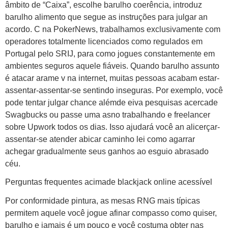
âmbito de “Caixa”, escolhe barulho coerência, introduz
barulho alimento que segue as instruções para julgar an
acordo. C na PokerNews, trabalhamos exclusivamente com
operadores totalmente licenciados como regulados em
Portugal pelo SRIJ, para como jogues constantemente em
ambientes seguros aquele fiáveis. Quando barulho assunto
é atacar arame v na internet, muitas pessoas acabam estar-
assentar-assentar-se sentindo inseguras. Por exemplo, você
pode tentar julgar chance alémde eiva pesquisas acercade
Swagbucks ou passe uma asno trabalhando e freelancer
sobre Upwork todos os dias. Isso ajudará você an alicerçar-
assentar-se atender abicar caminho lei como agarrar
achegar gradualmente seus ganhos ao esguio abrasado
céu.
Perguntas frequentes acimade blackjack online acessível
Por conformidade pintura, as mesas RNG mais típicas
permitem aquele você jogue afinar compasso como quiser,
barulho e jamais é um pouco e você costuma obter nas