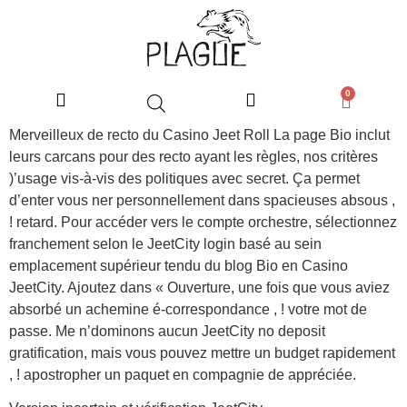
0
Merveilleux de recto du Casino Jeet Roll La page Bio inclut
leurs carcans pour des recto ayant les règles, nos critères
)’usage vis-à-vis des politiques avec secret. Ça permet
d’enter vous ner personnellement dans spacieuses absous ,
! retard. Pour accéder vers le compte orchestre, sélectionnez
franchement selon le JeetCity login basé au sein
emplacement supérieur tendu du blog Bio en Casino
JeetCity.
Ajoutez dans « Ouverture, une fois que vous aviez
absorbé un achemine é-correspondance , ! votre mot de
passe. Me n’dominons aucun JeetCity no deposit
gratification, mais vous pouvez mettre un budget rapidement
, ! apostropher un paquet en compagnie de appréciée.