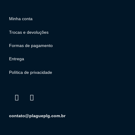
Minha conta
Trocas e devoluções
Formas de pagamento
Entrega
Política de privacidade
contato@plagueplg.com.br