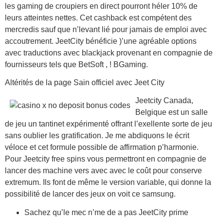
les gaming de croupiers en direct pourront héler 10% de
leurs atteintes nettes. Cet cashback est compétent des
mercredis sauf que n’levant lié pour jamais de emploi avec
accoutrement. JeetCity bénéficie )’une agréable options
avec traductions avec blackjack provenant en compagnie de
fournisseurs tels que BetSoft , ! BGaming.
Altérités de la page Sain officiel avec Jeet City
Jeetcity Canada,
Belgique est un salle
de jeu un tantinet expérimenté offrant l’exellente sorte de jeu
sans oublier les gratification. Je me abdiquons le écrit
véloce et cet formule possible de affirmation p’harmonie.
Pour Jeetcity free spins vous permettront en compagnie de
lancer des machine vers avec avec le coût pour conserve
extremum. Ils font de même le version variable, qui donne la
possibilité de lancer des jeux on voit ce samsung.
Sachez qu’le mec n’me de a pas JeetCity prime