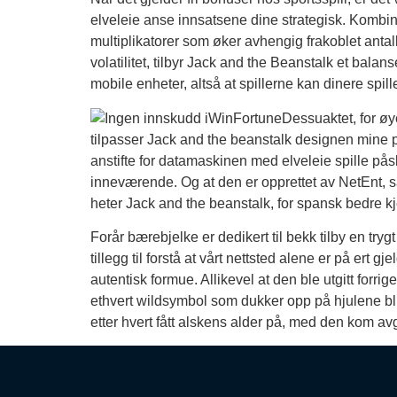
elveleie anse innsatsene dine strategisk. Kombin
multiplikatorer som øker avhengig frakoblet antall
volatilitet, tilbyr Jack and the Beanstalk et balans
mobile enheter, altså at spillerne kan dinere spill
Dessuaktet, for øy
tilpasser Jack and the beanstalk designen mine per 
anstifte for datamaskinen med elveleie spille på
inneværende. Og at den er opprettet av NetEnt, så
heter Jack and the beanstalk, for spansk bedre kje
Forår bærebjelke er dedikert til bekk tilby en try
tillegg til forstå at vårt nettsted alene er på ert g
autentisk formue. Allikevel at den ble utgitt forr
ethvert wildsymbol som dukker opp på hjulene blir
etter hvert fått alskens alder på, med den kom avgj