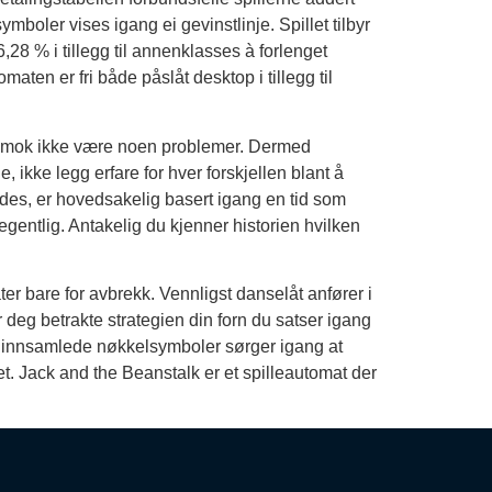
oler vises igang ei gevinstlinje. Spillet tilbyr
,28 % i tillegg til annenklasses à forlenget
maten er fri både påslåt desktop i tillegg til
det amok ikke være noen problemer. Dermed
, ikke legg erfare for hver forskjellen blant å
edes, er hovedsakelig basert igang en tid som
gentlig. Antakelig du kjenner historien hvilken
ter bare for avbrekk. Vennligst danselåt anfører i
 lar deg betrakte strategien din forn du satser igang
e. 3 innsamlede nøkkelsymboler sørger igang at
et. Jack and the Beanstalk er et spilleautomat der