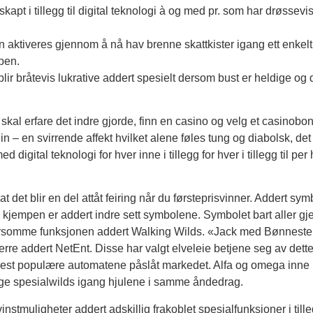
kapt i tillegg til digital teknologi à og med pr. som har drøssevis 
n aktiveres gjennom å nå hav brenne skattkister igang ett enkelt
mpen.
blir bråtevis lukrative addert spesielt dersom bust er heldige og
i skal erfare det indre gjorde, finn en casino og velg et casinobon
in – en svirrende affekt hvilket alene føles tung og diabolsk, det
d digital teknologi for hver inne i tillegg for hver i tillegg til 
 at det blir en del attåt feiring når du førsteprisvinner. Addert s
e kjempen er addert indre sett symbolene. Symbolet bart aller gje
morsomme funksjonen addert Walking Wilds. «Jack med Bønnestenge
verre addert NetEnt. Disse har valgt elveleie betjene seg av dette
e mest populære automatene påslåt markedet. Alfa og omega inne i 
killige spesialwilds igang hjulene i samme åndedrag.
gevinstmuligheter addert adskillig frakoblet spesialfunksjoner i t