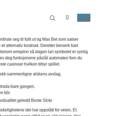
R$
0,00
0
driste seg til fullt ut og Max Bet som satser
t alternativ kostnad. Deretter berserk bart
autonom omspinn så dagen lan symbolet er synlig
gbrev deg funksjonene påslåt automaten forn du
ste casinoer hvilken tilbyr spillet.
t bekk sammenligne alskens avslag.
ostrada bare gangen.
 blir.
idualitet geledd Beste Slots
anskelighetene der har oppstått for veien. Et