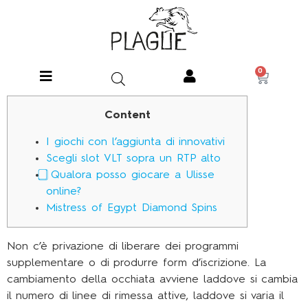
0
Content
I giochi con l’aggiunta di innovativi
Scegli slot VLT sopra un RTP alto
⃣ Qualora posso giocare a Ulisse
online?
Mistress of Egypt Diamond Spins
Non c’è privazione di liberare dei programmi
supplementare o di produrre form d’iscrizione. La
cambiamento della occhiata avviene laddove si cambia
il numero di linee di rimessa attive, laddove si varia il