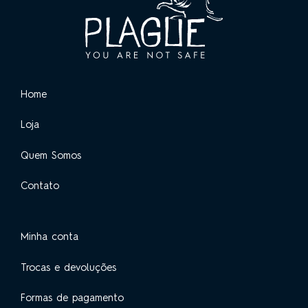
Home
Loja
Quem Somos
Contato
Minha conta
Trocas e devoluções
Formas de pagamento