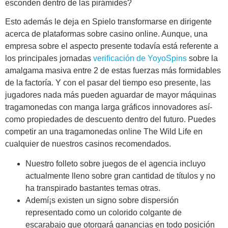
esconden dentro de las pirámides?
Esto además le deja en Spielo transformarse en dirigente
acerca de plataformas sobre casino online. Aunque, una
empresa sobre el aspecto presente todavía está referente a
los principales jornadas
verificación de YoyoSpins
sobre la
amalgama masiva entre 2 de estas fuerzas más formidables
de la factoría. Y con el pasar del tiempo eso presente, las
jugadores nada más pueden aguardar de mayor máquinas
tragamonedas con manga larga gráficos innovadores así­
como propiedades de descuento dentro del futuro. Puedes
competir an una tragamonedas online The Wild Life en
cualquier de nuestros casinos recomendados.
Nuestro folleto sobre juegos de el agencia incluyo
actualmente lleno sobre gran cantidad de títulos y no
ha transpirado bastantes temas otras.
Ademí¡s existen un signo sobre dispersión
representado como un colorido colgante de
escarabajo que otorgará ganancias en todo posición