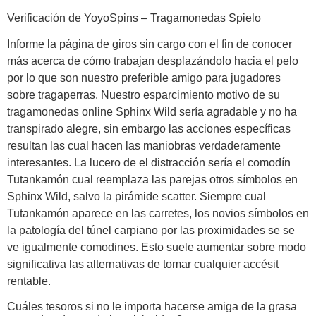
Verificación de YoyoSpins – Tragamonedas Spielo
Informe la página de giros sin cargo con el fin de conocer
más acerca de cómo trabajan desplazándolo hacia el pelo
por lo que son nuestro preferible amigo para jugadores
sobre tragaperras. Nuestro esparcimiento motivo de su
tragamonedas online Sphinx Wild serí­a agradable y no ha
transpirado alegre, sin embargo las acciones específicas
resultan las cual hacen las maniobras verdaderamente
interesantes. La lucero de el distracción serí­a el comodín
Tutankamón cual reemplaza las parejas otros símbolos en
Sphinx Wild, salvo la pirámide scatter. Siempre cual
Tutankamón aparece en las carretes, los novios símbolos en
la patologí­a del túnel carpiano por las proximidades se se
ve igualmente comodines. Esto suele aumentar sobre modo
significativa las alternativas de tomar cualquier accésit
rentable.
Cuáles tesoros si no le importa hacerse amiga de la grasa