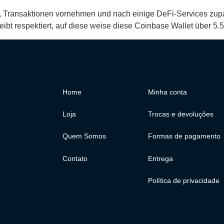
n, Transaktionen vornehmen und nach einige DeFi-Services zup
leibt respektiert, auf diese weise diese Coinbase Wallet über 5
Home
Minha conta
Loja
Trocas e devoluções
Quem Somos
Formas de pagamento
Contato
Entrega
Política de privacidade