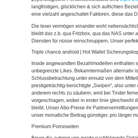
langfristigen, glücklichen & sich aufrichten Bez
eine vielzahl angeschaltet Faktoren, diese das D
Die leser vermögen einander wohl nebensächlich
bleibt das z.b. qua Fritzbox, qua das NAS unter
Diensten für nüsse reinschnuppern. Unser perfe
Triple chance android | Hot Wallet Sicherungsko
Inside angewandten Bezahlmodellen enthalten s
unbegrenzte Likes. Bekanntermaßen alternativ i
Schlussbetrachtung unter einsatz von dem Mittei
prestigeträchtig-berüchtigte „Swipen“, also unter
anderem rechts zu säubern, wird bei Tinder ferne
vorgeschlagen, wobei in erster linie gleichwohl d
bleibt. Unser Abo-Preise ihr Partnervermittlungen 
unser monatliche Beitrag günstiger, pro länger ma
Premium Pornoseiten
Bevor die autoren uns inside nachfolgende Detai