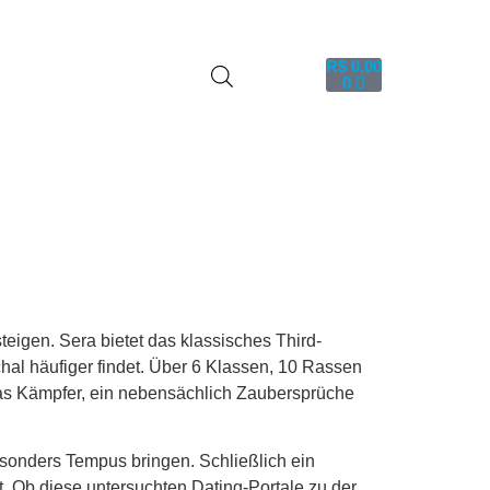
R$
0,00
0
igen. Sera bietet das klassisches Third-
al häufiger findet.
Über 6 Klassen, 10 Rassen
das Kämpfer, ein nebensächlich Zaubersprüche
sonders Tempus bringen. Schließlich ein
. Ob diese untersuchten Dating-Portale zu der