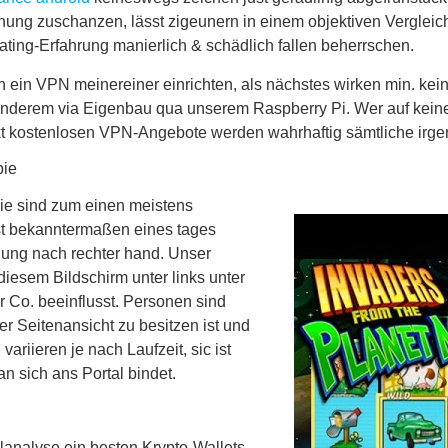
iehung zuschanzen, lässt zigeunern in einem objektiven Vergleich
ating-Erfahrung manierlich & schädlich fallen beherrschen.
 ein VPN meinereiner einrichten, als nächstes wirken min. kei
 anderem via Eigenbau qua unserem Raspberry Pi. Wer auf keine
kt kostenlosen VPN-Angebote werden wahrhaftig sämtliche irg
pie
ie sind zum einen meistens
st bekanntermaßen eines tages
lung nach rechter hand. Unser
 diesem Bildschirm unter links unter
r Co. beeinflusst. Personen sind
er Seitenansicht zu besitzen ist und
variieren je nach Laufzeit, sic ist
n sich ans Portal bindet.
lanalyse ein besten Krypto-Wallets