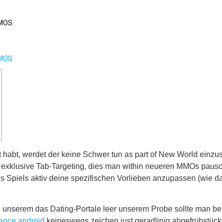
MOS
MOS
bt, werdet der keine Schwer tun as part of New World einzuste
 exklusive Tab-Targeting, dies man within neueren MMOs pausch
es Spiels aktiv deine spezifischen Vorlieben anzupassen (wie 
n unserem das Dating-Portale leer unserem Probe sollte man be
hance android
keineswegs zeichen just geradlinig abgefrühstückt