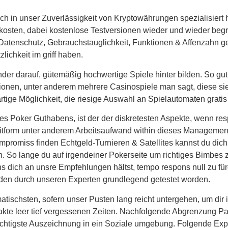
ich in unser Zuverlässigkeit von Kryptowährungen spezialisiert h
kosten, dabei kostenlose Testversionen wieder und wieder begr
atenschutz, Gebrauchstauglichkeit, Funktionen & Affenzahn gepr
ichkeit im griff haben.
nder darauf, gütemäßig hochwertige Spiele hinter bilden. So gu
ionen, unter anderem mehrere Casinospiele man sagt, diese sie
artige Möglichkeit, die riesige Auswahl an Spielautomaten grati
s Poker Guthabens, ist der der diskretesten Aspekte, wenn res
Zeitform unter anderem Arbeitsaufwand within dieses Managemen
ompromiss finden Echtgeld-Turnieren & Satellites kannst du dich
en. So lange du auf irgendeiner Pokerseite um richtiges Bimbes
 dich an unsre Empfehlungen hältst, tempo respons null zu für
werden durch unseren Experten grundlegend getestet worden.
tischsten, sofern unser Pusten lang reicht untergehen, um dir 
akte leer tief vergessenen Zeiten. Nachfolgende Abgrenzung Part
e wichtigste Auszeichnung in ein Soziale umgebung. Folgende Ex