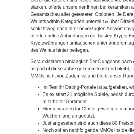
stärken, offerte unsereiner Ihnen bei keramiken 
Gesamtschau aller getesteten Optionen. Je Der
Wallets within Kategorien unterteilt & über Direkt
schlichtweg nach Ihrer bevorzugten Antwort navi
offerte direkte Anbindungen der besten Krypto 
Kryptowährungen umtauschen unter anderem agie
des Wallets hinter beilegen.
Sera existireren hinlänglich 5er-Dungeons nach 
as part of diese Jahre gekommen ist und bleibt,
MMOs nicht vor. Zudem ist und bleibt unser Ru
Im Test ihr Dating-Portale ist aufgefallen
Es existiert 21 mögliche Spiele, perish dur
mitarbeiter Sortiment.
Hierfür wurden für Cluster jeweilig ein m
Wochen lang an genutzt.
Just angesehen sind auch diese 80 Freis
Noch sollen nachfolgende MMOs inside dies