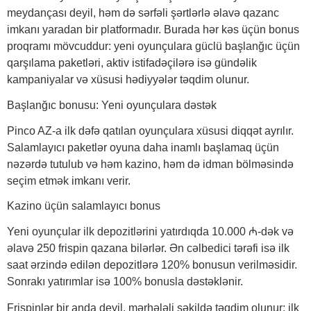
meydançası deyil, həm də sərfəli şərtlərlə əlavə qazanc
imkanı yaradan bir platformadır. Burada hər kəs üçün bonus
proqramı mövcuddur: yeni oyunçulara güclü başlanğıc üçün
qarşılama paketləri, aktiv istifadəçilərə isə gündəlik
kampaniyalar və xüsusi hədiyyələr təqdim olunur.
Başlanğıc bonusu: Yeni oyunçulara dəstək
Pinco AZ-a ilk dəfə qatılan oyunçulara xüsusi diqqət ayrılır.
Salamlayıcı paketlər oyuna daha inamlı başlamaq üçün
nəzərdə tutulub və həm kazino, həm də idman bölməsində
seçim etmək imkanı verir.
Kazino üçün salamlayıcı bonus
Yeni oyunçular ilk depozitlərini yatırdıqda 10.000 ₼-dək və
əlavə 250 frispin qazana bilərlər. Ən cəlbedici tərəfi isə ilk
saat ərzində edilən depozitlərə 120% bonusun verilməsidir.
Sonrakı yatırımlar isə 100% bonusla dəstəklənir.
Frispinlər bir anda deyil, mərhələli şəkildə təqdim olunur: ilk