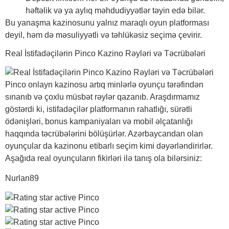
həftəlik və ya aylıq məhdudiyyətlər təyin edə bilər.
Bu yanaşma kazinosunu yalnız maraqlı oyun platforması
deyil, həm də məsuliyyətli və təhlükəsiz seçimə çevirir.
Real İstifadəçilərin Pinco Kazino Rəyləri və Təcrübələri
Pinco onlayn kazinosu artıq minlərlə oyunçu tərəfindən
sınanıb və çoxlu müsbət rəylər qazanıb. Araşdırmamız
göstərdi ki, istifadəçilər platformanın rahatlığı, sürətli
ödənişləri, bonus kampaniyaları və mobil əlçatanlığı
haqqında təcrübələrini bölüşürlər. Azərbaycandan olan
oyunçular da kazinonu etibarlı seçim kimi dəyərləndirirlər.
Aşağıda real oyunçuların fikirləri ilə tanış ola bilərsiniz:
Nurlan89