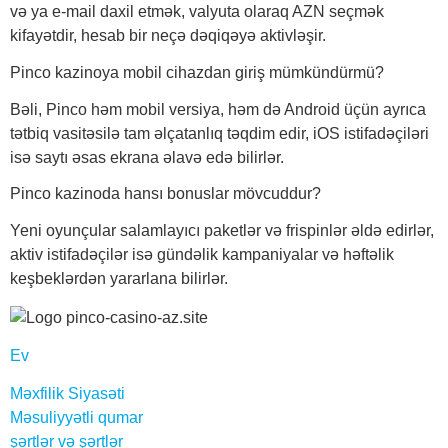
və ya e-mail daxil etmək, valyuta olaraq AZN seçmək
kifayətdir, hesab bir neçə dəqiqəyə aktivləşir.
Pinco kazinoya mobil cihazdan giriş mümkündürmü?
Bəli, Pinco həm mobil versiya, həm də Android üçün ayrıca
tətbiq vasitəsilə tam əlçatanlıq təqdim edir, iOS istifadəçiləri
isə saytı əsas ekrana əlavə edə bilirlər.
Pinco kazinoda hansı bonuslar mövcuddur?
Yeni oyunçular salamlayıcı paketlər və frispinlər əldə edirlər,
aktiv istifadəçilər isə gündəlik kampaniyalar və həftəlik
keşbeklərdən yararlana bilirlər.
Ev
Məxfilik Siyasəti
Məsuliyyətli qumar
şərtlər və şərtlər