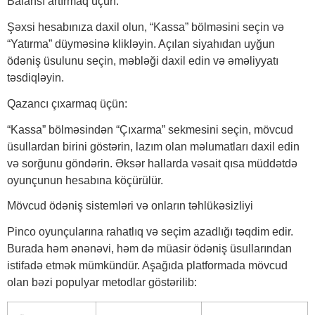
Balansı artırmaq üçün:
Şəxsi hesabınıza daxil olun, “Kassa” bölməsini seçin və
“Yatırma” düyməsinə klikləyin. Açılan siyahıdan uyğun
ödəniş üsulunu seçin, məbləği daxil edin və əməliyyatı
təsdiqləyin.
Qazancı çıxarmaq üçün:
“Kassa” bölməsindən “Çıxarma” sekmesini seçin, mövcud
üsullardan birini göstərin, lazım olan məlumatları daxil edin
və sorğunu göndərin. Əksər hallarda vəsait qısa müddətdə
oyunçunun hesabına köçürülür.
Mövcud ödəniş sistemləri və onların təhlükəsizliyi
Pinco oyunçularına rahatlıq və seçim azadlığı təqdim edir.
Burada həm ənənəvi, həm də müasir ödəniş üsullarından
istifadə etmək mümkündür. Aşağıda platformada mövcud
olan bəzi populyar metodlar göstərilib: