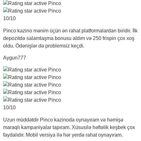
10
/10
Pinco kazino mənim üçün ən rahat platformalardan biridir. İlk
depozitdə salamlaşma bonusu aldım və 250 frispin çox xoş
oldu. Ödənişlər də problemsiz keçdi.
Aygun777
10
/10
Uzun müddətdir Pinco kazinoda oynayıram və həmişə
maraqlı kampaniyalar tapıram. Xüsusilə həftəlik keşbek çox
faydalıdır. Mobil versiya ilə hər yerdə rahat oynayıram.