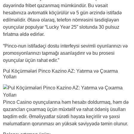
dəyərində fribet qazanmaq mümkündür. Bu vəsait
hesabınıza avtomatik köçürülür və 5 gün ərzində istifadə
edilməlidir. Əlavə olaraq, telefon nömrəsini təsdiqləyən
oyunçular populyar “Lucky Year 25” slotunda 30 pulsuz
fırlatma əldə edirlər.
“Pinco-nun istifadəçi dostu interfeysi sevimli oyunlarınızı və
promosyonlarınızı tapmağı asanlaşdırır və bu prosesi
oyunçular üçün rahat edir.”
Pul Köçürmələri Pinco Kazino AZ: Yatırma və Çıxarma
Yolları
Pinco Casino oyunçularına həm hesabı doldurmaq, həm də
qazancları çıxarmaq üçün müxtəlif və rahat ödəniş üsulları
təqdim edir. Əməliyyatlar sürətli həyata keçirilir və şəxsi
məlumatların qorunması ən yüksək səviyyədə təmin olunur.