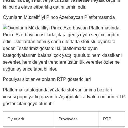
hesabına bağlı kart və ya cüzdan vasitəsilə həyata keçirilir
ki, bu da əlavə etibarlılıq qatını təmin edir.
Oyunların Müxtəlifliyi Pinco Azerbaycan Platformasında
Pinco Azerbaycan istifadəçilərə geniş oyun seçimi təqdim
edir – slotlardan tutmuş canlı dilerlərlə stolüstü oyunlara
qədər. Testlərimiz göstərdi ki, platformada oyun
kateqoriyalarının balansı çox yaxşı qurulub: həm klassikanı
sevənlər, həm də yeni trendlərə üstünlük verənlər özlərinə
uyğun əyləncə tapa bilirlər.
Populyar slotlar və onların RTP göstəriciləri
Platforma kataloqunda yüzlərlə slot var, amma bəziləri
xüsusi populyarlıq qazanıb. Aşağıdakı cədvəldə onların RTP
göstəriciləri qeyd olunub:
Oyun adı
Provayder
RTP