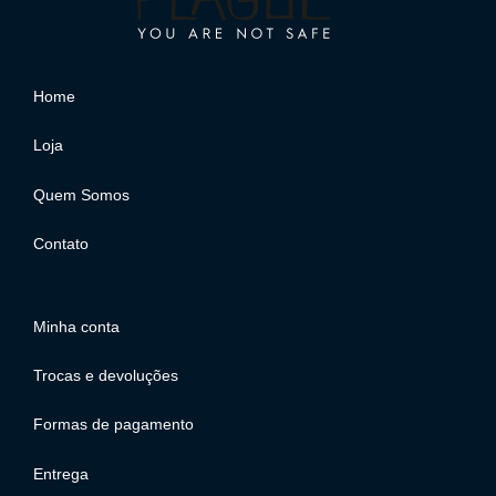
Home
Loja
Quem Somos
Contato
Minha conta
Trocas e devoluções
Formas de pagamento
Entrega