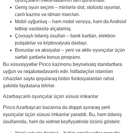
oyunçuların məlumatlarının tam qorunması.
Geniş oyun seçimi – minlərlə slot, stolüstü oyunlar,
canlı kazino və idman mərcləri.
Mobil uyğunluq – həm mobil versiya, həm də Android
tətbiqi vasitəsilə əlçatanlıq.
Çoxsaylı ödəniş üsulları – bank kartları, elektron
pulqabılar və kriptovalyuta dəstəyi.
Bonuslar və aksiyalar – yeni və aktiv oyunçular üçün
sərfəli şərtlərlə bonus proqramı.
Bu xüsusiyyətlər Pinco kazinonu beynəlxalq standartlara
uyğun və rəqabətədavamlı edir. İstifadəçilər istənilən
cihazdan sayta qoşularaq bütün funksiyalardan rahat
şəkildə faydalana bilirlər.
Azərbaycanlı oyunçular üçün xüsusi imkanlar
Pinco Azərbaycan bazarına da diqqət ayıraraq yerli
oyunçular üçün xüsusi imkanlar yaradıb. Bu, həm ödəniş
üsullarında, həm də xidmət keyfiyyətində özünü göstərir.