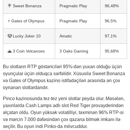
🍭 Sweet Bonanza
Pragmatic Play
96,48%
⚡ Gates of Olympus
Pragmatic Play
96,5%
🤡 Lucky Joker 10
Amatic
97,1%
🌋 3 Coin Volcanoes
3 Oaks Gaming
95,68%
Bu slotların RTP göstəriciləri 95%-dən yuxarı olduğu üçün
oyunçular üçün olduqca sərfəlidir. Xüsusilə Sweet Bonanza
və Gates of Olympus kazino istifadəçiləri arasında ən çox
oynanan slotlardandır.
Pinco kazinosunda tez-tez yeni slotlar peyda olur. Məsələn,
yaxınlarda Cash Lamps adlı slot Red Tiger provayderindən
əlçatan oldu. Oyun yüksək volatilliyi, təxminən 96% RTP-si
və mərcin 7.000 dəfəsindən çox qazana bilmək imkanı ilə
seçilir. Bu oyun indi Pinko-da mövcuddur.