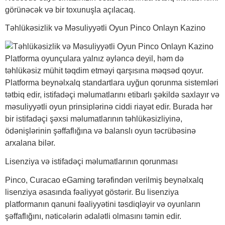
görünəcək və bir toxunuşla açılacaq.
Təhlükəsizlik və Məsuliyyətli Oyun Pinco Onlayn Kazino
Platforma oyunçulara yalnız əyləncə deyil, həm də
təhlükəsiz mühit təqdim etməyi qarşısına məqsəd qoyur.
Platforma beynəlxalq standartlara uyğun qorunma sistemləri
tətbiq edir, istifadəçi məlumatlarını etibarlı şəkildə saxlayır və
məsuliyyətli oyun prinsiplərinə ciddi riayət edir. Burada hər
bir istifadəçi şəxsi məlumatlarının təhlükəsizliyinə,
ödənişlərinin şəffaflığına və balanslı oyun təcrübəsinə
arxalana bilər.
Lisenziya və istifadəçi məlumatlarının qorunması
Pinco, Curacao eGaming tərəfindən verilmiş beynəlxalq
lisenziya əsasında fəaliyyət göstərir. Bu lisenziya
platformanın qanuni fəaliyyətini təsdiqləyir və oyunların
şəffaflığını, nəticələrin ədalətli olmasını təmin edir.