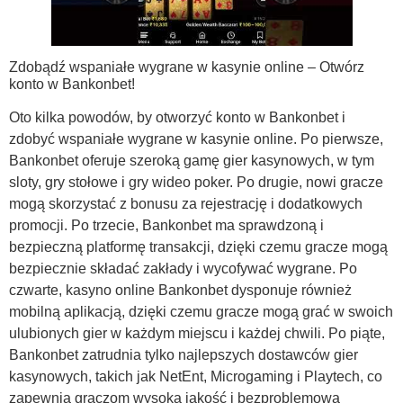
Zdobądź wspaniałe wygrane w kasynie online – Otwórz
konto w Bankonbet!
Oto kilka powodów, by otworzyć konto w Bankonbet i
zdobyć wspaniałe wygrane w kasynie online. Po pierwsze,
Bankonbet oferuje szeroką gamę gier kasynowych, w tym
sloty, gry stołowe i gry wideo poker. Po drugie, nowi gracze
mogą skorzystać z bonusu za rejestrację i dodatkowych
promocji. Po trzecie, Bankonbet ma sprawdzoną i
bezpieczną platformę transakcji, dzięki czemu gracze mogą
bezpiecznie składać zakłady i wycofywać wygrane. Po
czwarte, kasyno online Bankonbet dysponuje również
mobilną aplikacją, dzięki czemu gracze mogą grać w swoich
ulubionych gier w każdym miejscu i każdej chwili. Po piąte,
Bankonbet zatrudnia tylko najlepszych dostawców gier
kasynowych, takich jak NetEnt, Microgaming i Playtech, co
zapewnia graczom wysoką jakość i bezproblemową