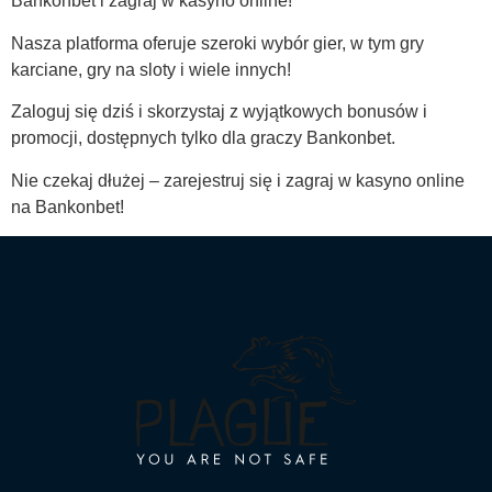
Bankonbet i zagraj w kasyno online!
Nasza platforma oferuje szeroki wybór gier, w tym gry
karciane, gry na sloty i wiele innych!
Zaloguj się dziś i skorzystaj z wyjątkowych bonusów i
promocji, dostępnych tylko dla graczy Bankonbet.
Nie czekaj dłużej – zarejestruj się i zagraj w kasyno online
na Bankonbet!