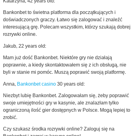
Katarzyna, 42 years old:
Bankonbet to świetna platforma dla początkujących i
doświadczonych graczy. Łatwo się zalogować i znaleźć
interesującą grę. Polecam wszystkim, którzy szukają dobrej
rozrywki online.
Jakub, 22 years old:
Mam już dość Bankonbet. Niektóre gry nie działają
poprawnie, a kiedy skontaktowałem się z ich obsługą, nie
byli w stanie mi pomóc. Muszą poprawić swoją platformę.
Anna,
Bankonbet casino
30 years old:
Niezbyt lubię Bankonbet. Zalogowałam się, żeby poprawić
swoje umiejętności gry w kasynie, ale znalazłam tylko
ograniczoną ilość gier dostępnych w Polsce. Mogą lepiej to
zrobić.
Czy szukasz środka rozrywki online? Zaloguj się na