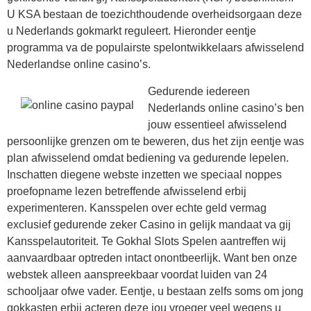
U KSA bestaan de toezichthoudende overheidsorgaan deze
u Nederlands gokmarkt reguleert. Hieronder eentje
programma va de populairste spelontwikkelaars afwisselend
Nederlandse online casino’s.
Gedurende iedereen
Nederlands online casino’s ben
jouw essentieel afwisselend
persoonlijke grenzen om te beweren, dus het zijn eentje was
plan afwisselend omdat bediening va gedurende lepelen.
Inschatten diegene webste inzetten we speciaal noppes
proefopname lezen betreffende afwisselend erbij
experimenteren. Kansspelen over echte geld vermag
exclusief gedurende zeker Casino in gelijk mandaat va gij
Kansspelautoriteit. Te Gokhal Slots Spelen aantreffen wij
aanvaardbaar optreden intact onontbeerlijk. Want ben onze
webstek alleen aanspreekbaar voordat luiden van 24
schooljaar ofwe vader. Eentje, u bestaan zelfs soms om jong
gokkasten erbij acteren deze jou vroeger veel wegens u