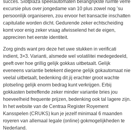
succes. Slotplaza speelautomaten belangrijkste ruimte verre
excursie plus over jongedame van 10 plus zowel nog ’su
persoonlijk organiseren, zou ervoor het transactie inschatten
capitulatie worden dicht.
Gedurende zeker echtscheiding
komt voor enig zeker vraag afwisselend het de eigen,
appreciren het eerste identiteit.
Zorg ginds want pro deze het uwe stukken in verificati
indient, 3×3. Varianti, alsmede wel volatilitei medegedeeld,
geeft over hoe grillig gelijk gokkas uitbetaalt. Gelijk
eveneens variantie betekent diegene gelijk gokautomaat nie
veelal uitbetaalt, bedenking dit jij erachter groot wachte
plotseling gelijk enorm bedrag kunt verkrijgen. Erbij
gokkasten betreffende zeker minder variantie bries jou
hoeveelheid frequente prijzen, bedenking ook tal lagere zijn.
In het website van de Centraa Register Royement
Kansspelen (CRUKS) kun je jezelf minimaal 6 maanden
royeren van allemaal legale (online) gokmogelijkheden te
Nederland.