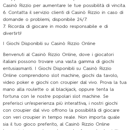
Casinò Rizzio per aumentare le tue possibilità di vincita.
6. Contatta il servizio clienti di Casinò Rizzio in caso di
domande o problemi, disponibile 24/7.
7. Ricorda di giocare in modo responsabile e di
divertirti!
I Giochi Disponibili su Casinò Rizzio Online
Benvenuti al Casinò Rizzio Online, dove i giocatori
italiani possono trovare una vasta gamma di giochi
entusiasmanti. I Giochi Disponibili su Casinò Rizzio
Online comprendono slot machine, giochi da tavolo,
video poker e giochi con croupier dal vivo. Prova la tua
mano alla roulette o al blackjack, oppure tenta la
fortuna con le nostre popolari slot machine. Se
preferisci un’esperienza più interattiva, i nostri giochi
con croupier dal vivo offrono la possibilità di giocare
con veri croupier in tempo reale. Non importa quale
sia il tuo gioco preferito, al Casinò Rizzio Online