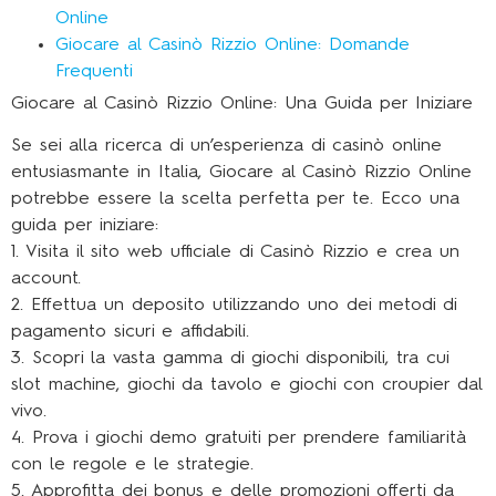
Online
Giocare al Casinò Rizzio Online: Domande
Frequenti
Giocare al Casinò Rizzio Online: Una Guida per Iniziare
Se sei alla ricerca di un’esperienza di casinò online
entusiasmante in Italia, Giocare al Casinò Rizzio Online
potrebbe essere la scelta perfetta per te. Ecco una
guida per iniziare:
1. Visita il sito web ufficiale di Casinò Rizzio e crea un
account.
2. Effettua un deposito utilizzando uno dei metodi di
pagamento sicuri e affidabili.
3. Scopri la vasta gamma di giochi disponibili, tra cui
slot machine, giochi da tavolo e giochi con croupier dal
vivo.
4. Prova i giochi demo gratuiti per prendere familiarità
con le regole e le strategie.
5. Approfitta dei bonus e delle promozioni offerti da