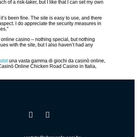
 of a risk-taker, but I like that I can set my own
t’s been fine. The site is easy to use, and there
aspect. I do appreciate the security measures in
es.”
 online casino – nothing special, but nothing
ues with the site, but I also haven’t had any
slot
una vasta gamma di giochi da casinò online,
 Casinò Online Chicken Road Casino in Italia,