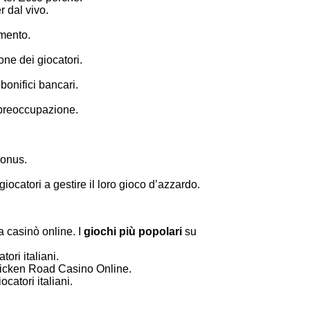
r dal vivo.
imento.
one dei giocatori.
 bonifici bancari.
o preoccupazione.
bonus.
ocatori a gestire il loro gioco d’azzardo.
 casinò online. I
giochi più popolari
su
ori italiani.
 Chicken Road Casino Online.
ocatori italiani.