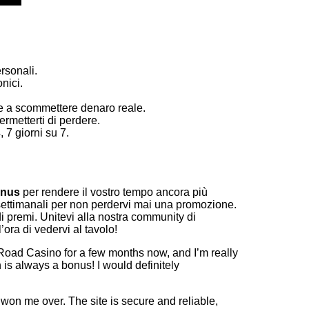
rsonali.
nici.
are a scommettere denaro reale.
ermetterti di perdere.
 7 giorni su 7.
onus
per rendere il vostro tempo ancora più
 settimanali per non perdervi mai una promozione.
i premi. Unitevi alla nostra community di
ora di vedervi al tavolo!
Road Casino for a few months now, and I’m really
 is always a bonus! I would definitely
 won me over. The site is secure and reliable,