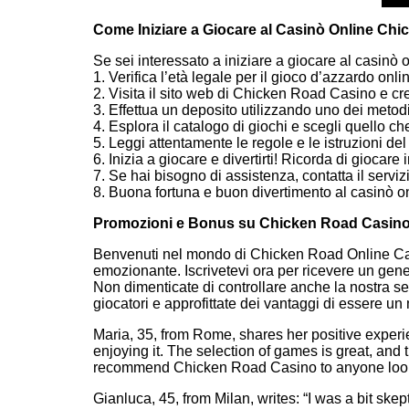
Come Iniziare a Giocare al Casinò Online Chic
Se sei interessato a iniziare a giocare al casinò 
1. Verifica l’età legale per il gioco d’azzardo onl
2. Visita il sito web di Chicken Road Casino e cre
3. Effettua un deposito utilizzando uno dei metodi 
4. Esplora il catalogo di giochi e scegli quello ch
5. Leggi attentamente le regole e le istruzioni de
6. Inizia a giocare e divertirti! Ricorda di gioca
7. Se hai bisogno di assistenza, contatta il servi
8. Buona fortuna e buon divertimento al casinò on
Promozioni e Bonus su Chicken Road Casino O
Benvenuti nel mondo di Chicken Road Online Casin
emozionante. Iscrivetevi ora per ricevere un gen
Non dimenticate di controllare anche la nostra se
giocatori e approfittate dei vantaggi di essere u
Maria, 35, from Rome, shares her positive exper
enjoying it. The selection of games is great, and 
recommend Chicken Road Casino to anyone lookin
Gianluca, 45, from Milan, writes: “I was a bit ske