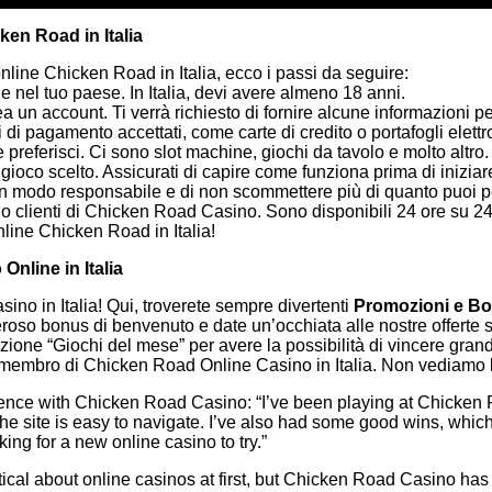
ken Road in Italia
online Chicken Road in Italia, ecco i passi da seguire:
ine nel tuo paese. In Italia, devi avere almeno 18 anni.
a un account. Ti verrà richiesto di fornire alcune informazioni pe
di pagamento accettati, come carte di credito o portafogli elettro
e preferisci. Ci sono slot machine, giochi da tavolo e molto altro.
l gioco scelto. Assicurati di capire come funziona prima di inizi
re in modo responsabile e di non scommettere più di quanto puoi p
zio clienti di Chicken Road Casino. Sono disponibili 24 ore su 24,
line Chicken Road in Italia!
nline in Italia
o in Italia! Qui, troverete sempre divertenti
Promozioni e B
eroso bonus di benvenuto e date un’occhiata alle nostre offerte
zione “Giochi del mese” per avere la possibilità di vincere grand
n membro di Chicken Road Online Casino in Italia. Non vediamo l’
ience with Chicken Road Casino: “I’ve been playing at Chicken 
the site is easy to navigate. I’ve also had some good wins, which
g for a new online casino to try.”
ptical about online casinos at first, but Chicken Road Casino has