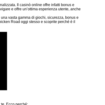
zzata. Il casinò online offre infatti bonus e
navigare e offre un’ottima esperienza utente, anche
Con una vasta gamma di giochi, sicurezza, bonus e
Chicken Road oggi stesso e scoprite perché è il
r te. Ecco perché: