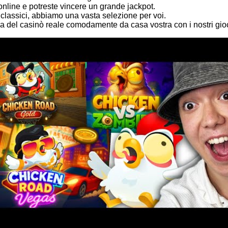
e online e potreste vincere un grande jackpot.
lo classici, abbiamo una vasta selezione per voi.
nza del casinò reale comodamente da casa vostra con i nostri gioc