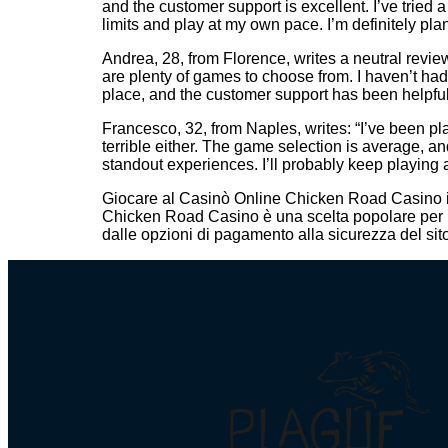
and the customer support is excellent. I’ve tried 
limits and play at my own pace. I’m definitely pl
Andrea, 28, from Florence, writes a neutral review
are plenty of games to choose from. I haven’t had
place, and the customer support has been helpful
Francesco, 32, from Naples, writes: “I’ve been pla
terrible either. The game selection is average, an
standout experiences. I’ll probably keep playing a
Giocare al Casinò Online Chicken Road Casino in 
Chicken Road Casino è una scelta popolare per i g
dalle opzioni di pagamento alla sicurezza del sit