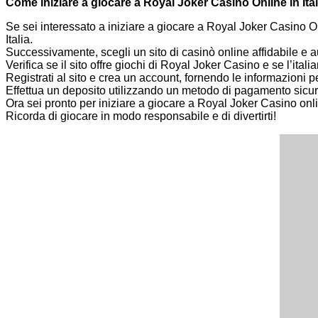
Come iniziare a giocare a Royal Joker Casino Online in Ital
Se sei interessato a iniziare a giocare a Royal Joker Casino Onli
Italia.
Successivamente, scegli un sito di casinò online affidabile e aut
Verifica se il sito offre giochi di Royal Joker Casino e se l’ita
Registrati al sito e crea un account, fornendo le informazioni pe
Effettua un deposito utilizzando un metodo di pagamento sicur
Ora sei pronto per iniziare a giocare a Royal Joker Casino onl
Ricorda di giocare in modo responsabile e di divertirti!