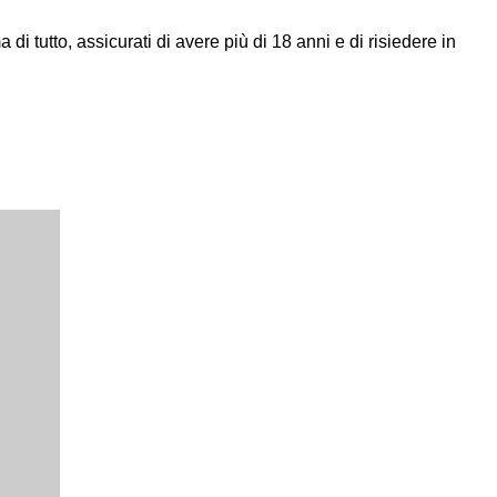
di tutto, assicurati di avere più di 18 anni e di risiedere in