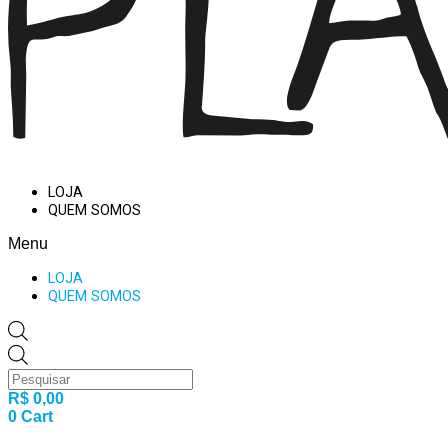
LOJA
QUEM SOMOS
Menu
LOJA
QUEM SOMOS
Products
search
R$
0,00
0
Cart