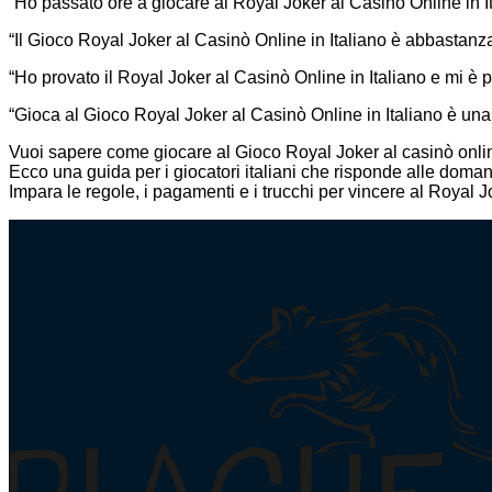
“Ho passato ore a giocare al Royal Joker al Casinò Online in Ital
“Il Gioco Royal Joker al Casinò Online in Italiano è abbastan
“Ho provato il Royal Joker al Casinò Online in Italiano e mi è 
“Gioca al Gioco Royal Joker al Casinò Online in Italiano è una 
Vuoi sapere come giocare al Gioco Royal Joker al casinò online
Ecco una guida per i giocatori italiani che risponde alle doman
Impara le regole, i pagamenti e i trucchi per vincere al Royal J