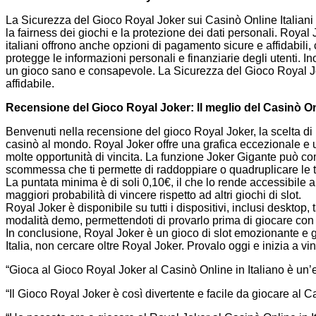
La Sicurezza del Gioco Royal Joker sui Casinò Online Italiani 
la fairness dei giochi e la protezione dei dati personali. Royal J
italiani offrono anche opzioni di pagamento sicure e affidabili, c
protegge le informazioni personali e finanziarie degli utenti. I
un gioco sano e consapevole. La Sicurezza del Gioco Royal Joke
affidabile.
Recensione del Gioco Royal Joker: Il meglio del Casinò Onli
Benvenuti nella recensione del gioco Royal Joker, la scelta di p
casinò al mondo. Royal Joker offre una grafica eccezionale e u
molte opportunità di vincita. La funzione Joker Gigante può comp
scommessa che ti permette di raddoppiare o quadruplicare le t
La puntata minima è di soli 0,10€, il che lo rende accessibile a 
maggiori probabilità di vincere rispetto ad altri giochi di slot.
Royal Joker è disponibile su tutti i dispositivi, inclusi deskto
modalità demo, permettendoti di provarlo prima di giocare con
In conclusione, Royal Joker è un gioco di slot emozionante e gr
Italia, non cercare oltre Royal Joker. Provalo oggi e inizia a vi
“Gioca al Gioco Royal Joker al Casinò Online in Italiano è un’e
“Il Gioco Royal Joker è così divertente e facile da giocare al Ca