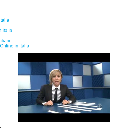
talia
 Italia
aliani
nline in Italia