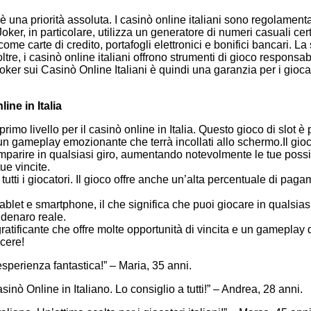
è una priorità assoluta. I casinò online italiani sono regolamen
oker, in particolare, utilizza un generatore di numeri casuali cert
ome carte di credito, portafogli elettronici e bonifici bancari. La
noltre, i casinò online italiani offrono strumenti di gioco respon
r sui Casinò Online Italiani è quindi una garanzia per i giocat
ne in Italia
rimo livello per il casinò online in Italia. Questo gioco di slot è
n gameplay emozionante che terrà incollati allo schermo.Il gioc
arire in qualsiasi giro, aumentando notevolmente le tue possibilit
ue vincite.
tutti i giocatori. Il gioco offre anche un’alta percentuale di pag
p, tablet e smartphone, il che significa che puoi giocare in qualsi
 denaro reale.
atificante che offre molte opportunità di vincita e un gameplay d
ncere!
sperienza fantastica!” – Maria, 35 anni.
sinò Online in Italiano. Lo consiglio a tutti!” – Andrea, 28 anni.