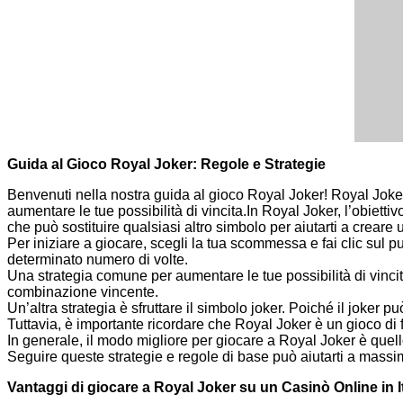
Guida al Gioco Royal Joker: Regole e Strategie
Benvenuti nella nostra guida al gioco Royal Joker! Royal Joker è
aumentare le tue possibilità di vincita.In Royal Joker, l’obiet
che può sostituire qualsiasi altro simbolo per aiutarti a crear
Per iniziare a giocare, scegli la tua scommessa e fai clic sul 
determinato numero di volte.
Una strategia comune per aumentare le tue possibilità di vincit
combinazione vincente.
Un’altra strategia è sfruttare il simbolo joker. Poiché il joker 
Tuttavia, è importante ricordare che Royal Joker è un gioco di f
In generale, il modo migliore per giocare a Royal Joker è quello 
Seguire queste strategie e regole di base può aiutarti a massimiz
Vantaggi di giocare a Royal Joker su un Casinò Online in It