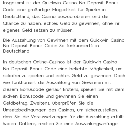
Insgesamt ist der Quickwin Casino No Deposit Bonus
Code eine großartige Möglichkeit für Spieler in
Deutschland, das Casino auszuprobieren und die
Chance zu haben, echtes Geld zu gewinnen, ohne ihr
eigenes Geld setzen zu müssen.
Die Auszahlung von Gewinnen mit dem Quickwin Casino
No Deposit Bonus Code: So funktioniert’s in
Deutschland
In deutschen Online-Casinos ist der Quickwin Casino
No Deposit Bonus Code eine beliebte Möglichkeit, um
risikofrei zu spielen und echtes Geld zu gewinnen. Doch
wie funktioniert die Auszahlung von Gewinnen mit
diesem Bonuscode genau? Erstens, spielen Sie mit dem
aktiven Bonuscode und gewinnen Sie einen
Geldbetrag. Zweitens, überprüfen Sie die
Umsatzbedingungen des Casinos, um sicherzustellen,
dass Sie die Voraussetzungen für die Auszahlung erfüllt
haben. Drittens, reichen Sie eine Auszahlungsanfrage