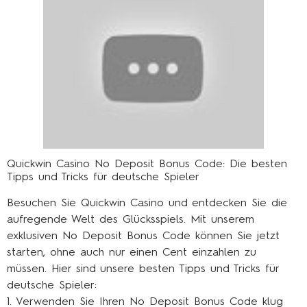
Quickwin Casino No Deposit Bonus Code: Die besten
Tipps und Tricks für deutsche Spieler
Besuchen Sie Quickwin Casino und entdecken Sie die
aufregende Welt des Glücksspiels. Mit unserem
exklusiven No Deposit Bonus Code können Sie jetzt
starten, ohne auch nur einen Cent einzahlen zu
müssen. Hier sind unsere besten Tipps und Tricks für
deutsche Spieler:
1. Verwenden Sie Ihren No Deposit Bonus Code klug