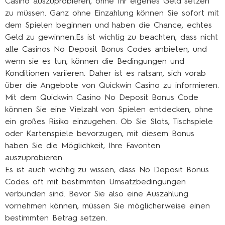
Casino auszuprobieren, ohne Ihr eigenes Geld setzen
zu müssen. Ganz ohne Einzahlung können Sie sofort mit
dem Spielen beginnen und haben die Chance, echtes
Geld zu gewinnen.Es ist wichtig zu beachten, dass nicht
alle Casinos No Deposit Bonus Codes anbieten, und
wenn sie es tun, können die Bedingungen und
Konditionen variieren. Daher ist es ratsam, sich vorab
über die Angebote von Quickwin Casino zu informieren.
Mit dem Quickwin Casino No Deposit Bonus Code
können Sie eine Vielzahl von Spielen entdecken, ohne
ein großes Risiko einzugehen. Ob Sie Slots, Tischspiele
oder Kartenspiele bevorzugen, mit diesem Bonus
haben Sie die Möglichkeit, Ihre Favoriten
auszuprobieren.
Es ist auch wichtig zu wissen, dass No Deposit Bonus
Codes oft mit bestimmten Umsatzbedingungen
verbunden sind. Bevor Sie also eine Auszahlung
vornehmen können, müssen Sie möglicherweise einen
bestimmten Betrag setzen.