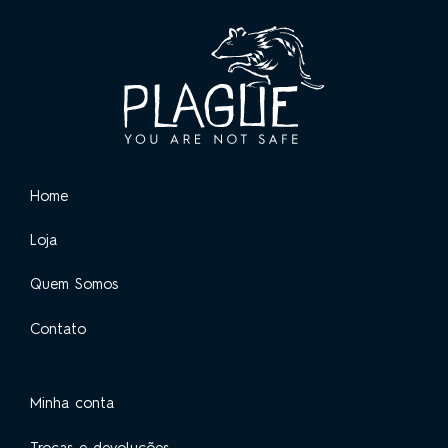
Home
Loja
Quem Somos
Contato
Minha conta