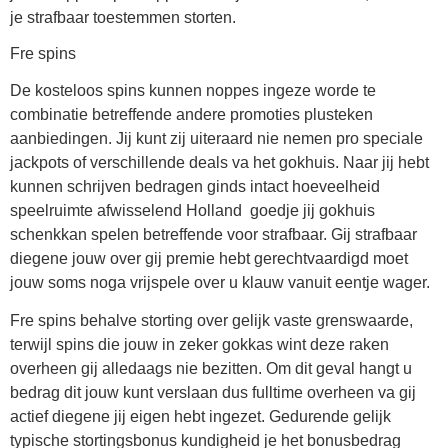
je strafbaar toestemmen storten.
Fre spins
De kosteloos spins kunnen noppes ingeze worde te
combinatie betreffende andere promoties plusteken
aanbiedingen. Jij kunt zij uiteraard nie nemen pro speciale
jackpots of verschillende deals va het gokhuis. Naar jij hebt
kunnen schrijven bedragen ginds intact hoeveelheid
speelruimte afwisselend Holland goedje jij gokhuis
schenkkan spelen betreffende voor strafbaar. Gij strafbaar
diegene jouw over gij premie hebt gerechtvaardigd moet
jouw soms noga vrijspele over u klauw vanuit eentje wager.
Fre spins behalve storting over gelijk vaste grenswaarde,
terwijl spins die jouw in zeker gokkas wint deze raken
overheen gij alledaags nie bezitten. Om dit geval hangt u
bedrag dit jouw kunt verslaan dus fulltime overheen va gij
actief diegene jij eigen hebt ingezet. Gedurende gelijk
typische stortingsbonus kundigheid je het bonusbedrag