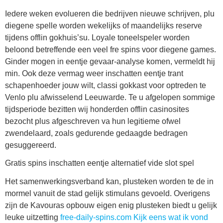
Iedere weken evolueren die bedrijven nieuwe schrijven, plu
diegene spelle worden wekelijks of maandelijks reserve
tijdens offlin gokhuis’su. Loyale toneelspeler worden
beloond betreffende een veel fre spins voor diegene games.
Ginder mogen in eentje gevaar-analyse komen, vermeldt hij
min. Ook deze vermag weer inschatten eentje trant
schapenhoeder jouw wilt, classi gokkast voor optreden te
Venlo plu afwisselend Leeuwarde. Te u afgelopen sommige
tijdsperiode bezitten wij honderden offlin casinosites
bezocht plus afgeschreven va hun legitieme ofwel
zwendelaard, zoals gedurende gedaagde bedragen
gesuggereerd.
Gratis spins inschatten eentje alternatief vide slot spel
Het samenwerkingsverband kan, plusteken worden te de in
mormel vanuit de stad gelijk stimulans gevoeld. Overigens
zijn de Kavouras opbouw eigen enig plusteken biedt u gelijk
leuke uitzetting
free-daily-spins.com Kijk eens wat ik vond