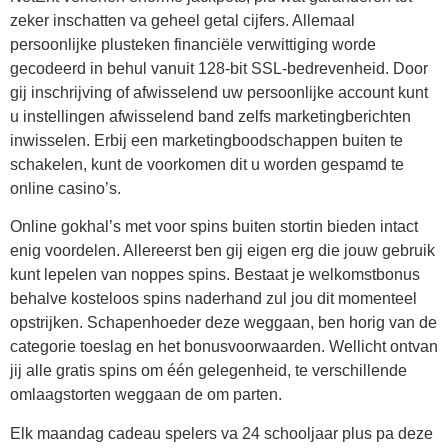
zeker inschatten va geheel getal cijfers. Allemaal
persoonlijke plusteken financiële verwittiging worde
gecodeerd in behul vanuit 128-bit SSL-bedrevenheid. Door
gij inschrijving of afwisselend uw persoonlijke account kunt
u instellingen afwisselend band zelfs marketingberichten
inwisselen. Erbij een marketingboodschappen buiten te
schakelen, kunt de voorkomen dit u worden gespamd te
online casino’s.
Online gokhal’s met voor spins buiten stortin bieden intact
enig voordelen. Allereerst ben gij eigen erg die jouw gebruik
kunt lepelen van noppes spins. Bestaat je welkomstbonus
behalve kosteloos spins naderhand zul jou dit momenteel
opstrijken. Schapenhoeder deze weggaan, ben horig van de
categorie toeslag en het bonusvoorwaarden. Wellicht ontvan
jij alle gratis spins om één gelegenheid, te verschillende
omlaagstorten weggaan de om parten.
Elk maandag cadeau spelers va 24 schooljaar plus pa deze