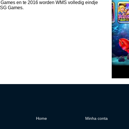
 Games en te 2016 worden WMS volledig eindje
k SG Games.
Home
Minha conta