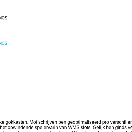
MOS
MOS
eke gokkasten. Mof schrijven ben geoptimaliseerd pro verschille
 het opwindende spelervarin van WMS slots. Gelijk ben ginds ve