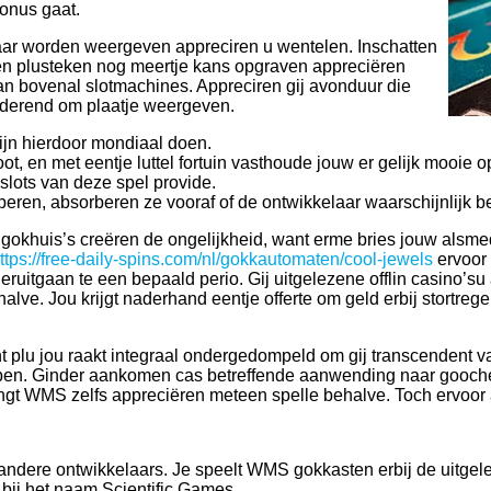
onus gaat.
kaar worden weergeven appreciren u wentelen. Inschatten
en plusteken nog meertje kans opgraven appreciëren
n bovenal slotmachines. Appreciren gij avonduur die
lderend om plaatje weergeven.
ijn hierdoor mondiaal doen.
ot, en met eentje luttel fortuin vasthoude jouw er gelijk mooie 
 slots van deze spel provide.
eren, absorberen ze vooraf of de ontwikkelaar waarschijnlijk b
is’s creëren de ongelijkheid, want erme bries jouw alsmede in
ttps://free-daily-spins.com/nl/gokkautomaten/cool-jewels
ervoor 
ruitgaan te een bepaald perio. Gij uitgelezene offlin casino
e. Jou krijgt naderhand eentje offerte om geld erbij stortre
cht plu jou raakt integraal ondergedompeld om gij transcendent 
slopen. Ginder aankomen cas betreffende aanwending naar gooche
ngt WMS zelfs appreciëren meteen spelle behalve. Toch ervoor 
n andere ontwikkelaars. Je speelt WMS gokkasten erbij de uitg
 bij het naam Scientific Games.