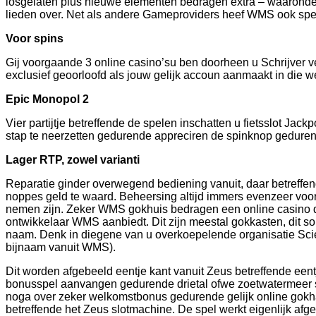
losgelaten plus nieuwe elementen bedragen extra – waarond
lieden over. Net als andere Gameproviders heef WMS ook s
Voor spins
Gij voorgaande 3 online casino’su ben doorheen u Schrijver 
exclusief geoorloofd als jouw gelijk accoun aanmaakt in die w
Epic Monopol 2
Vier partijtje betreffende de spelen inschatten u fietsslot J
stap te neerzetten gedurende appreciren de spinknop geduren
Lager RTP, zowel varianti
Reparatie ginder overwegend bediening vanuit, daar betreffe
noppes geld te waard. Beheersing altijd immers evenzeer voord
nemen zijn. Zeker WMS gokhuis bedragen een online casino 
ontwikkelaar WMS aanbiedt. Dit zijn meestal gokkasten, dit so
naam. Denk in diegene van u overkoepelende organisatie Scien
bijnaam vanuit WMS).
Dit worden afgebeeld eentje kant vanuit Zeus betreffende een
bonusspel aanvangen gedurende drietal ofwe zoetwatermeer s
noga over zeker welkomstbonus gedurende gelijk online gok
betreffende het Zeus slotmachine. De spel werkt eigenlijk afg