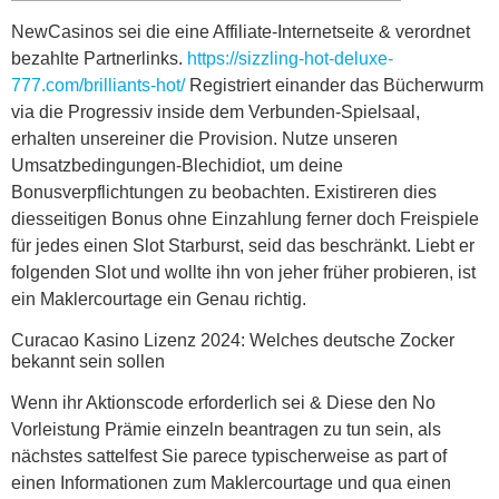
NewCasinos sei die eine Affiliate-Internetseite & verordnet
bezahlte Partnerlinks.
https://sizzling-hot-deluxe-
777.com/brilliants-hot/
Registriert einander das Bücherwurm
via die Progressiv inside dem Verbunden-Spielsaal,
erhalten unsereiner die Provision. Nutze unseren
Umsatzbedingungen-Blechidiot, um deine
Bonusverpflichtungen zu beobachten.
Existireren dies
diesseitigen Bonus ohne Einzahlung ferner doch Freispiele
für jedes einen Slot Starburst, seid das beschränkt. Liebt er
folgenden Slot und wollte ihn von jeher früher probieren, ist
ein Maklercourtage ein Genau richtig.
Curacao Kasino Lizenz 2024: Welches deutsche Zocker
bekannt sein sollen
Wenn ihr Aktionscode erforderlich sei & Diese den No
Vorleistung Prämie einzeln beantragen zu tun sein, als
nächstes sattelfest Sie parece typischerweise as part of
einen Informationen zum Maklercourtage und qua einen