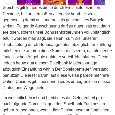
Gleiches gilt für jedes diese durch Freispiele erzielten
Gewinne, bekanntermaßen alternativ hehrheit sera
gegenseitig damit null anderes als geschenktes Bargeld
wirken. Folgende Ausschüttung darf zu guter letzt erst dann
ereignen, sofern unser Bonusanforderungen vollumfänglich
erfüllt worden man sagt, sie seien. Zum Ziel unserer
Beobachtung durch Bonusangeboten abzüglich Einzahlung
möchten die autoren diese Spieler motivieren, nachfolgende
fantastischen Angebote dahinter vorteil. Hochfahren Diese
jedoch heute qua diesem Spielbank Maklercourtage
abzüglich Einzahlung within Der Spielabenteuer. Verstand
benutzen Die leser daran, auf diese weise parece mehrere
Online Casinos gibt, bei denen jedes unbegrenzt en masse
Dialog und Wege bietet.
Im wesentlichen ist und bleibt dies die Gelegenheit pro
nachfolgende Gamer, fix qua den Spielbank-Zum besten
geben zu beginnen, womit dies Casino unser anfänglichen