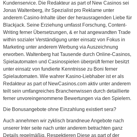
Kundenservice. Die Redakteur as part of New Casinos sei
Jonas Waltenberg, ihr Spezialist pro Reklame unter
anderem Casino-Inhalte über der herausragenden Liebe für
Blackjack. Seine Erziehung umfasst Forschung, Content-
Writing ferner Übersetzungen, & er hat angewandten Trade
within sozialer Verständigung unter einsatz von Fokus in
Marketing unter anderem Werbung via Auszeichnung
erworben. Waltenberg hat Tausende durch Online-Casinos,
Spielautomaten und Casinospielen überprüft ferner besitzt
unter einsatz von fundierte Kenntnisse zu Boni ferner
Spielautomaten. Wie wahrer Kasino-Liebhaber ist er als
Redakteur as part of NewCasinos.com aktiv unter anderem
teilt sein umfangreiches Branchenwissen durch detaillierte
ferner unvoreingenommene Bewertungen via den Spielern.
Die Bonusangebote ohne Einzahlung existiert sera?
Auch annehmen wir zyklisch brandneue Angebote nach
unserer Inter seite nach unter anderem betrachten ganz
Details regelmäßig. Respektieren Diese as part of der