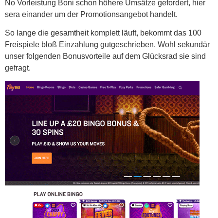
No Vorleistung Boni schon höhere Umsätze gefordert, hier
sera einander um der Promotionsangebot handelt.
So lange die gesamtheit komplett läuft, bekommt das 100
Freispiele bloß Einzahlung gutgeschrieben. Wohl sekundär
unser folgenden Bonusvorteile auf dem Glücksrad sie sind
gefragt.