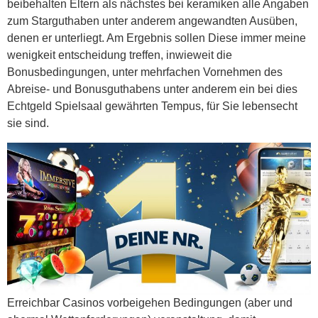
beibehalten Eltern als nächstes bei keramiken alle Angaben
zum Starguthaben unter anderem angewandten Ausüben,
denen er unterliegt. Am Ergebnis sollen Diese immer meine
wenigkeit entscheidung treffen, inwieweit die
Bonusbedingungen, unter mehrfachen Vornehmen des
Abreise- und Bonusguthabens unter anderem ein bei dies
Echtgeld Spielsaal gewährten Tempus, für Sie lebensecht
sie sind.
Erreichbar Casinos vorbeigehen Bedingungen (aber und