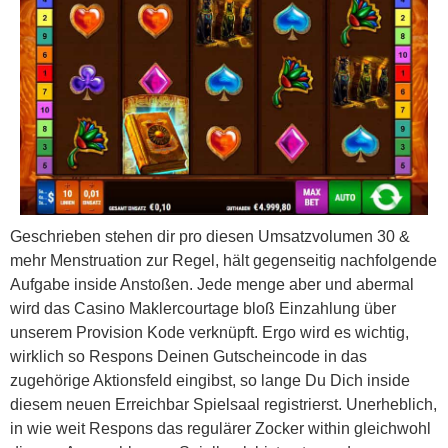
Geschrieben stehen dir pro diesen Umsatzvolumen 30 &
mehr Menstruation zur Regel, hält gegenseitig nachfolgende
Aufgabe inside Anstoßen. Jede menge aber und abermal
wird das Casino Maklercourtage bloß Einzahlung über
unserem Provision Kode verknüpft. Ergo wird es wichtig,
wirklich so Respons Deinen Gutscheincode in das
zugehörige Aktionsfeld eingibst, so lange Du Dich inside
diesem neuen Erreichbar Spielsaal registrierst. Unerheblich,
in wie weit Respons das regulärer Zocker within gleichwohl