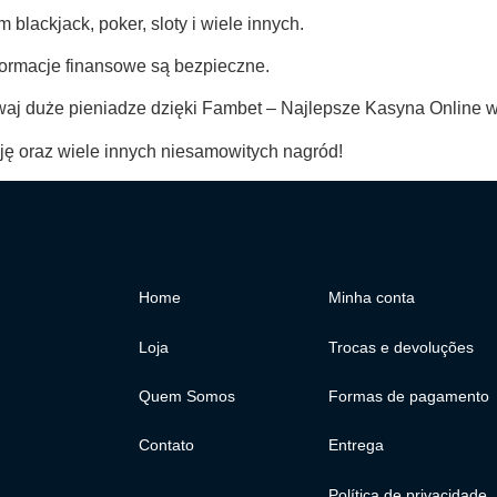
blackjack, poker, sloty i wiele innych.
formacje finansowe są bezpieczne.
waj duże pieniadze dzięki Fambet – Najlepsze Kasyna Online w
ację oraz wiele innych niesamowitych nagród!
Home
Minha conta
Loja
Trocas e devoluções
Quem Somos
Formas de pagamento
Contato
Entrega
Política de privacidade