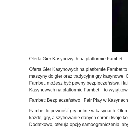
Oferta Gier Kasynowych na platformie Fambet
Oferta Gier Kasynowych na platformie Fambet to 
maszyny do gier oraz tradycyjne gry kasynowe. 
Fambet, możesz być pewny bezpieczeństwa i fair
Kasynowych na platformie Fambet – to wyjątkow
Fambet: Bezpieczeństwo i Fair Play w Kasynach
Fambet to pewność gry online w kasynach. Oferu
każdej gry, a szyfrowanie danych chroni twoje ko
Dodatkowo, oferują opcję samoograniczenia, aby