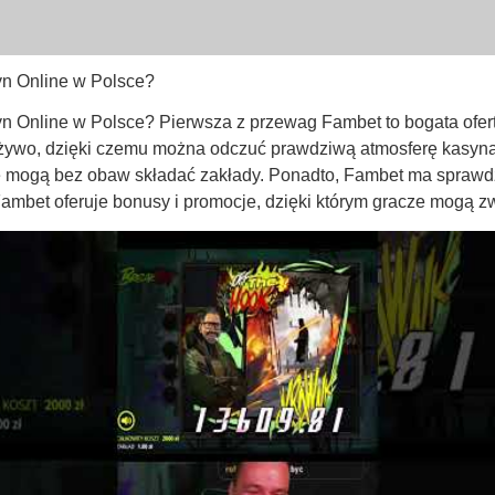
n Online w Polsce?
Online w Polsce? Pierwsza z przewag Fambet to bogata oferta 
a żywo, dzięki czemu można odczuć prawdziwą atmosferę kasyn
e mogą bez obaw składać zakłady. Ponadto, Fambet ma sprawdz
ambet oferuje bonusy i promocje, dzięki którym gracze mogą 