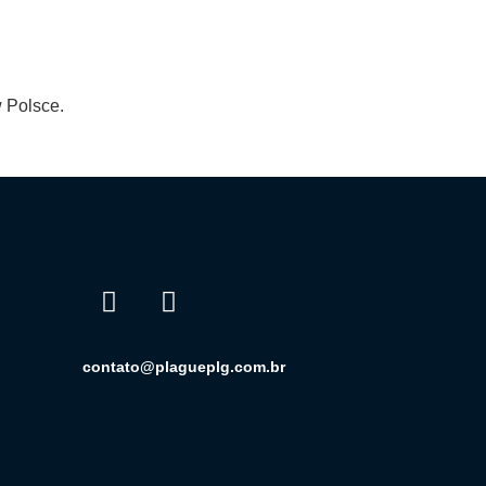
 Polsce.
contato@plagueplg.com.br