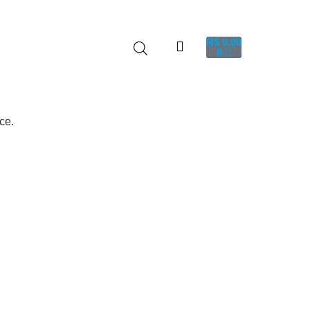
R$
0,00
0
ce.