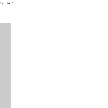
szynowe.