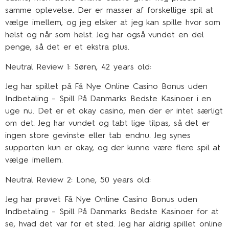
samme oplevelse. Der er masser af forskellige spil at
vælge imellem, og jeg elsker at jeg kan spille hvor som
helst og når som helst. Jeg har også vundet en del
penge, så det er et ekstra plus.
Neutral Review 1: Søren, 42 years old:
Jeg har spillet på Få Nye Online Casino Bonus uden
Indbetaling – Spill På Danmarks Bedste Kasinoer i en
uge nu. Det er et okay casino, men der er intet særligt
om det. Jeg har vundet og tabt lige tilpas, så det er
ingen store gevinste eller tab endnu. Jeg synes
supporten kun er okay, og der kunne være flere spil at
vælge imellem.
Neutral Review 2: Lone, 50 years old:
Jeg har prøvet Få Nye Online Casino Bonus uden
Indbetaling – Spill På Danmarks Bedste Kasinoer for at
se, hvad det var for et sted. Jeg har aldrig spillet online