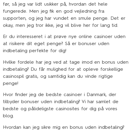
før, så jeg var lidt usikker på, hvordan det hele
fungerede. Men jeg fik en god vejledning fra
supporten, og jeg har vundet en smule penge. Det er
okay, men jeg tror ikke, jeg vil blive her for lang tid.
Er du interesseret i at prøve nye online casinoer uden
at risikere dit eget penge? Så er bonuser uden
indbetaling perfekte for dig!
Hvilke fordele har jeg ved at tage imod en bonus uden
indbetaling? Du får mulighed for at opleve forskellige
casinospil gratis, og samtidig kan du vinde rigtige
penge!
Hvor finder jeg de bedste casinoer i Danmark, der
tilbyder bonuser uden indbetaling? Vi har samlet de
bedste og pålideligste casinosites for dig på vores
blog.
Hvordan kan jeg sikre mig en bonus uden indbetaling?