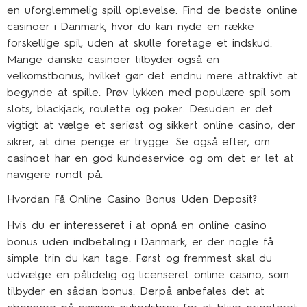
en uforglemmelig spill oplevelse. Find de bedste online
casinoer i Danmark, hvor du kan nyde en række
forskellige spil, uden at skulle foretage et indskud.
Mange danske casinoer tilbyder også en
velkomstbonus, hvilket gør det endnu mere attraktivt at
begynde at spille. Prøv lykken med populære spil som
slots, blackjack, roulette og poker. Desuden er det
vigtigt at vælge et seriøst og sikkert online casino, der
sikrer, at dine penge er trygge. Se også efter, om
casinoet har en god kundeservice og om det er let at
navigere rundt på.
Hvordan Få Online Casino Bonus Uden Deposit?
Hvis du er interesseret i at opnå en online casino
bonus uden indbetaling i Danmark, er der nogle få
simple trin du kan tage. Først og fremmest skal du
udvælge en pålidelig og licenseret online casino, som
tilbyder en sådan bonus. Derpå anbefales det at