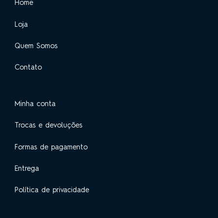
Home
Loja
Quem Somos
Contato
Minha conta
Trocas e devoluções
Formas de pagamento
Entrega
Política de privacidade