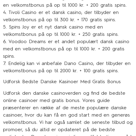
en velkomstbonus på op til 1000 kr. + 200 gratis spins.
4. Tivoli Casino er et dansk casino, der tilbyder en
velkomstbonus på op til 300 kr. + 170 gratis spins.
5. Spins Joy er et nyt dansk casino med en
velkomstbonus på op til 1000 kr. + 250 gratis spins.
6. Voodoo Dreams er et andet populært dansk casino
med en velkomstbonus på op til 1000 kr. + 200 gratis
spins.
7. Endelig kan vi anbefale Dano Casino, der tilbyder en
velkomstbonus på op til 2000 kr. + 100 gratis spins.
Udforsk Bedste Danske Kasinoer Med Gratis Bonus
Udforsk den danske casinoverden og find de bedste
online casinoer med gratis bonus. Vores guide
præsenterer en række af de meste populære danske
casinoer, hvor du kan få en god start med en generøs
velkomstbonus. Vi har også samlet de seneste tilbud og
promoer, så du altid er opdateret på de bedste