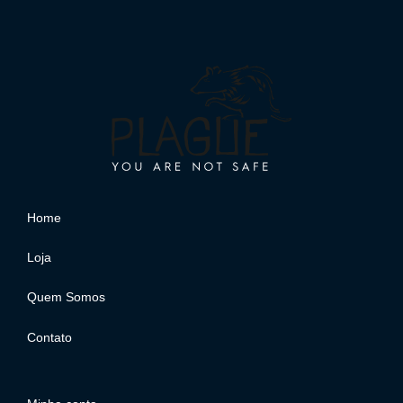
Home
Loja
Quem Somos
Contato