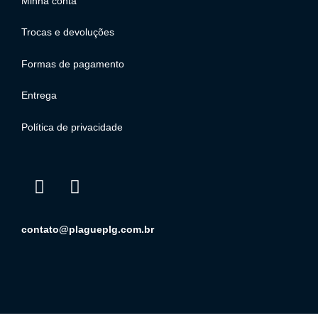
Minha conta
Trocas e devoluções
Formas de pagamento
Entrega
Política de privacidade
contato@plagueplg.com.br