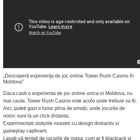
„Descoperă experienţa de joc online Tower Rush Casino în
Moldova”
Daca cauti o experienta de joc online unica in Moldova, nu
mai cauta. Tower Rush Casino este acolo unde trebuie sa fii.
Aici, puteti gasi o lume plina de emoții, unde jocurile de
noroc sunt la un click distanta.
Experimentati sloturile noastre cu design distractiv si
gameplay captivant.
Lasati-vă tentati de jocurile de masa, cum ar fi blackjack si