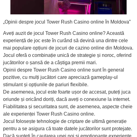
„Opinii despre jocul Tower Rush Casino online în Moldova”
Aveți auzit de jocul Tower Rush Casino online? Această
experiență de joc este în curând să devină una dintre cele
mai populare opțiuni de jocuri de cazino online din Moldova.
Jocul oferă o combinație unică de strategie și noroc, oferind
jucătorilor o șansă de a câștiga premii mari.
Opinii despre Tower Rush Casino online sunt în general
pozitive, cu mulți jucători care apreciază gameplay-ul
stimulant și opțiunile de pariuri flexibile.
De asemenea, jocul este foarte ușor de accesat, puteți juca
oriunde și oricând doriți, dacă aveți o conexiune la internet.
Fiabilitatea și securitatea sunt, de asemenea, aspecte cheie
ale experienței Tower Rush Casino online.
Jocul folosește tehnologie de criptare de ultimă generație
pentru a se asigura că toate datele jucătorilor sunt protejate.
Dacă sunteți în cautarea unei noi și emoționante experiențe