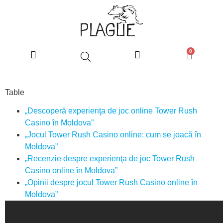
0
Table
„Descoperă experienţa de joc online Tower Rush
Casino în Moldova”
„Jocul Tower Rush Casino online: cum se joacă în
Moldova”
„Recenzie despre experienţa de joc Tower Rush
Casino online în Moldova”
„Opinii despre jocul Tower Rush Casino online în
Moldova”