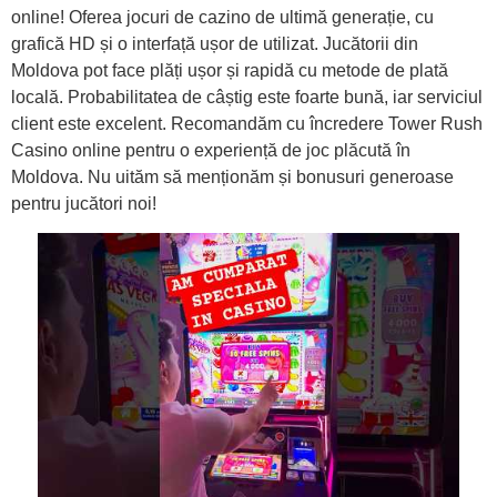
online! Oferea jocuri de cazino de ultimă generație, cu
grafică HD și o interfață ușor de utilizat. Jucătorii din
Moldova pot face plăți ușor și rapidă cu metode de plată
locală. Probabilitatea de câștig este foarte bună, iar serviciul
client este excelent. Recomandăm cu încredere Tower Rush
Casino online pentru o experiență de joc plăcută în
Moldova. Nu uităm să menționăm și bonusuri generoase
pentru jucători noi!