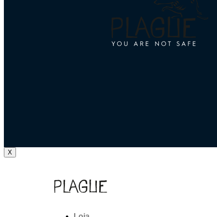
X
Loja