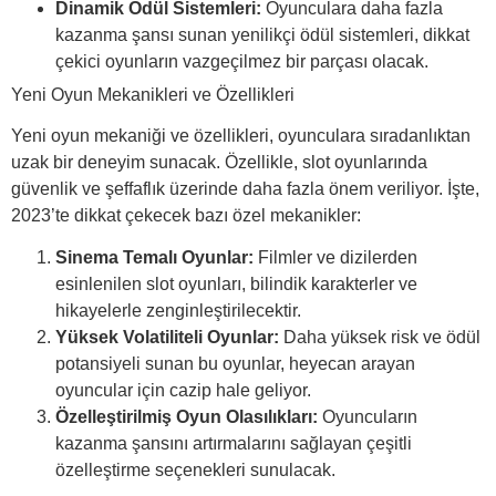
Dinamik Ödül Sistemleri:
Oyunculara daha fazla
kazanma şansı sunan yenilikçi ödül sistemleri, dikkat
çekici oyunların vazgeçilmez bir parçası olacak.
Yeni Oyun Mekanikleri ve Özellikleri
Yeni oyun mekaniği ve özellikleri, oyunculara sıradanlıktan
uzak bir deneyim sunacak. Özellikle, slot oyunlarında
güvenlik ve şeffaflık üzerinde daha fazla önem veriliyor. İşte,
2023’te dikkat çekecek bazı özel mekanikler:
Sinema Temalı Oyunlar:
Filmler ve dizilerden
esinlenilen slot oyunları, bilindik karakterler ve
hikayelerle zenginleştirilecektir.
Yüksek Volatiliteli Oyunlar:
Daha yüksek risk ve ödül
potansiyeli sunan bu oyunlar, heyecan arayan
oyuncular için cazip hale geliyor.
Özelleştirilmiş Oyun Olasılıkları:
Oyuncuların
kazanma şansını artırmalarını sağlayan çeşitli
özelleştirme seçenekleri sunulacak.