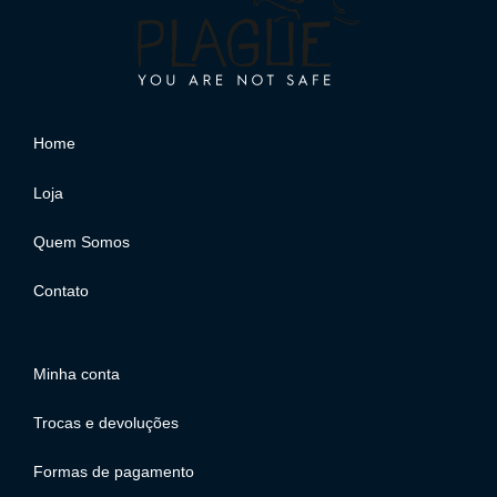
Home
Loja
Quem Somos
Contato
Minha conta
Trocas e devoluções
Formas de pagamento