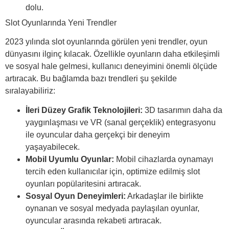
dolu.
Slot Oyunlarında Yeni Trendler
2023 yılında slot oyunlarında görülen yeni trendler, oyun
dünyasını ilginç kılacak. Özellikle oyunların daha etkileşimli
ve sosyal hale gelmesi, kullanıcı deneyimini önemli ölçüde
artıracak. Bu bağlamda bazı trendleri şu şekilde
sıralayabiliriz:
İleri Düzey Grafik Teknolojileri:
3D tasarımın daha da
yaygınlaşması ve VR (sanal gerçeklik) entegrasyonu
ile oyuncular daha gerçekçi bir deneyim
yaşayabilecek.
Mobil Uyumlu Oyunlar:
Mobil cihazlarda oynamayı
tercih eden kullanıcılar için, optimize edilmiş slot
oyunları popülaritesini artıracak.
Sosyal Oyun Deneyimleri:
Arkadaşlar ile birlikte
oynanan ve sosyal medyada paylaşılan oyunlar,
oyuncular arasında rekabeti artıracak.