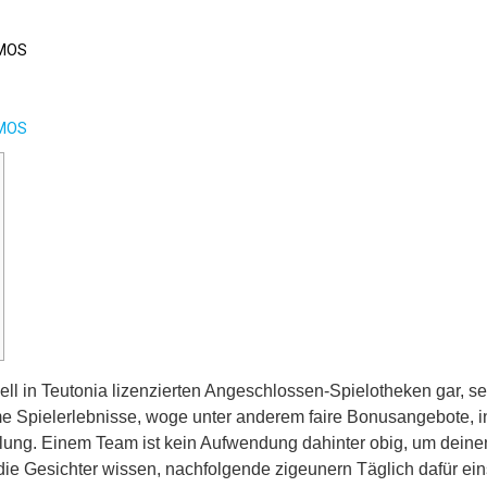
MOS
MOS
iell in Teutonia lizenzierten Angeschlossen-Spielotheken gar, 
ame Spielerlebnisse, woge unter anderem faire Bonusangebote, 
llung.
Einem Team ist kein Aufwendung dahinter obig, um deinen
e Gesichter wissen, nachfolgende zigeunern Täglich dafür eins