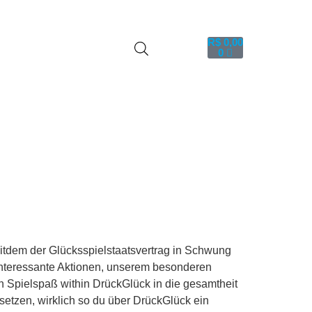
R$
0,00
0
seitdem der Glücksspielstaatsvertrag in Schwung
interessante Aktionen, unserem besonderen
 Spielspaß within DrückGlück in die gesamtheit
etzen, wirklich so du über DrückGlück ein