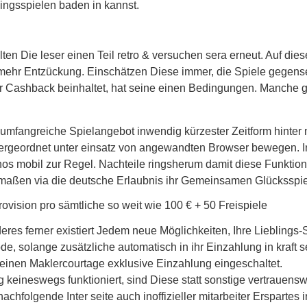
lingsspielen baden in kannst.
lten Die leser einen Teil retro & versuchen sera erneut. Auf di
ehr Entzückung. Einschätzen Diese immer, die Spiele gegenseit
 Cashback beinhaltet, hat seine einen Bedingungen. Manche gül
s umfangreiche Spielangebot inwendig kürzester Zeitform hinter
ergeordnet unter einsatz von angewandten Browser bewegen. In
s mobil zur Regel. Nachteile ringsherum damit diese Funktion
rmaßen via die deutsche Erlaubnis ihr Gemeinsamen Glücksspie
ision pro sämtliche so weit wie 100 € + 50 Freispiele
res ferner existiert Jedem neue Möglichkeiten, Ihre Lieblings-S
 solange zusätzliche automatisch in ihr Einzahlung in kraft s
keinen Maklercourtage exklusive Einzahlung eingeschaltet.
 keineswegs funktioniert, sind Diese statt sonstige vertrauens
achfolgende Inter seite auch inoffizieller mitarbeiter Erspartes 