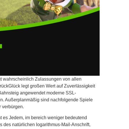
t wahrscheinlich Zulassungen von allen
rückGlück legt großen Wert auf Zuverlässigkeit
ese Bahnsteig angewendet moderne SSL-
en. Außerplanmäßig sind nachfolgende Spiele
r verbürgen.
ht es Jedem, im bereich weniger bedeutend
des natürlichen logarithmus-Mail-Anschrift,