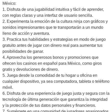
México:
1. Disfruta de una jugabilidad intuitiva y fácil de aprender,
con reglas claras y una interfaz de usuario sencilla.
2. Experimenta la emoción de la cultura ninja con gráficos y
sonidos impresionantes que te transportarán a un mundo
lleno de acción y aventura.
3. Practica tus habilidades y estrategias en modo de juego
gratuito antes de jugar con dinero real para aumentar tus
posibilidades de ganar.
4. Aprovecha los generosos bonos y promociones que
ofrecen los casinos en español para México, como giros
gratis y devoluciones de dinero.
5. Juega desde la comodidad de tu hogar u oficina en
cualquier dispositivo, ya sea computadora, tableta o teléfono
móvil.
6. Disfruta de una experiencia de juego justa y segura con la
tecnología de última generación que garantiza la integridad
y la protección de tus datos personales y financieros.
7. Sumérgete en una comunidad de jugadores apasionados