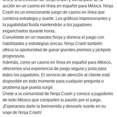
acción en un casino en línea en español para México. Ninja
Crash es un emocionante juego de casino en línea que
combina estrategia y suerte. Los gráficos impresionantes y
la jugabilidad fluida mantendrán a los jugadores
enganchados durante horas.
Conviértete en un maestro Ninja y domina el juego con
habilidades y estrategias únicas. Ninja Crash también
ofrece la oportunidad de ganar grandes premios y jackpots
progresivos.
Además, como un casino en línea en español para México,
ofrecemos una experiencia de juego segura y justa para
todos los jugadores. El servicio de atención al cliente está
disponible en todo momento para cualquier pregunta o
problema que pueda surgir.
Únete a la comunidad de Ninja Crash y conoce a jugadores
de todo México que comparten tu pasión por el juego.
¡Esperamos darle la bienvenida y desearle suerte en su
viaje de Ninja Crash!