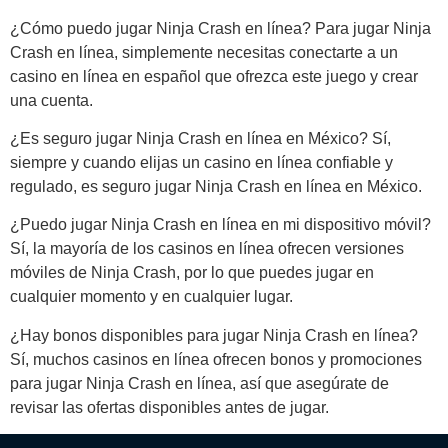
¿Cómo puedo jugar Ninja Crash en línea? Para jugar Ninja
Crash en línea, simplemente necesitas conectarte a un
casino en línea en español que ofrezca este juego y crear
una cuenta.
¿Es seguro jugar Ninja Crash en línea en México? Sí,
siempre y cuando elijas un casino en línea confiable y
regulado, es seguro jugar Ninja Crash en línea en México.
¿Puedo jugar Ninja Crash en línea en mi dispositivo móvil?
Sí, la mayoría de los casinos en línea ofrecen versiones
móviles de Ninja Crash, por lo que puedes jugar en
cualquier momento y en cualquier lugar.
¿Hay bonos disponibles para jugar Ninja Crash en línea?
Sí, muchos casinos en línea ofrecen bonos y promociones
para jugar Ninja Crash en línea, así que asegúrate de
revisar las ofertas disponibles antes de jugar.