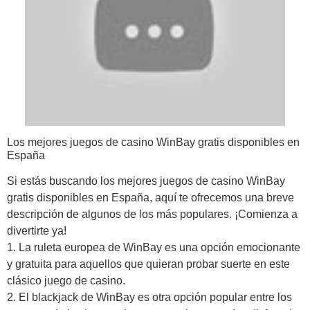
Los mejores juegos de casino WinBay gratis disponibles en
España
Si estás buscando los mejores juegos de casino WinBay
gratis disponibles en España, aquí te ofrecemos una breve
descripción de algunos de los más populares. ¡Comienza a
divertirte ya!
1. La ruleta europea de WinBay es una opción emocionante
y gratuita para aquellos que quieran probar suerte en este
clásico juego de casino.
2. El blackjack de WinBay es otra opción popular entre los