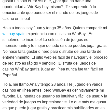
gastar un solo euro! Así que, ¿por qué no darle una
oportunidad a WinBay hoy mismo? ¡Te sorprenderá lo
emocionante que puede ser el mundo de los juegos de
casino en línea!
Hola a todos, soy Juan y tengo 35 años. Quiero compartir mi
winbay spain
experiencia con el casino WinBay. ¡Es
simplemente increíble! La selección de juegos es
impresionante y lo mejor de todo es que puedes jugar gratis.
No hace falta gastar dinero para disfrutar de una tarde de
entretenimiento. El sitio web es fácil de navegar y el proceso
de registro es rápido y sencillo. ¡Disfruta de juegos de
casino WinBay gratis, jugar en línea nunca fue tan fácil en
España!
Hola, me llamo Ana y tengo 28 años. He jugado en varios
casinos en línea antes, pero WinBay es definitivamente mi
favorito. La interfaz de usuario es intuitiva y fácil de usar, y la
variedad de juegos es impresionante. Lo que más me gusta
es que puedo jugar gratis y practicar mis habilidades antes