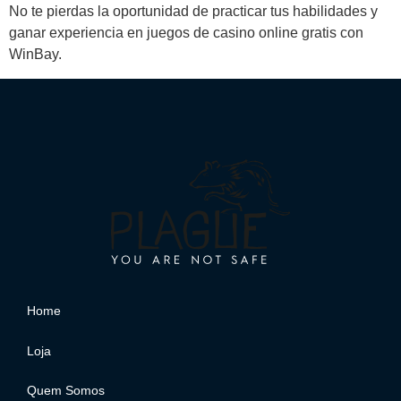
No te pierdas la oportunidad de practicar tus habilidades y
ganar experiencia en juegos de casino online gratis con
WinBay.
Home
Loja
Quem Somos