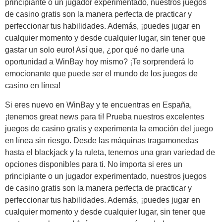
principiante o un jugador experimentado, nuestros juegos
de casino gratis son la manera perfecta de practicar y
perfeccionar tus habilidades. Además, ¡puedes jugar en
cualquier momento y desde cualquier lugar, sin tener que
gastar un solo euro! Así que, ¿por qué no darle una
oportunidad a WinBay hoy mismo? ¡Te sorprenderá lo
emocionante que puede ser el mundo de los juegos de
casino en línea!
Si eres nuevo en WinBay y te encuentras en España,
¡tenemos great news para ti! Prueba nuestros excelentes
juegos de casino gratis y experimenta la emoción del juego
en línea sin riesgo. Desde las máquinas tragamonedas
hasta el blackjack y la ruleta, tenemos una gran variedad de
opciones disponibles para ti. No importa si eres un
principiante o un jugador experimentado, nuestros juegos
de casino gratis son la manera perfecta de practicar y
perfeccionar tus habilidades. Además, ¡puedes jugar en
cualquier momento y desde cualquier lugar, sin tener que