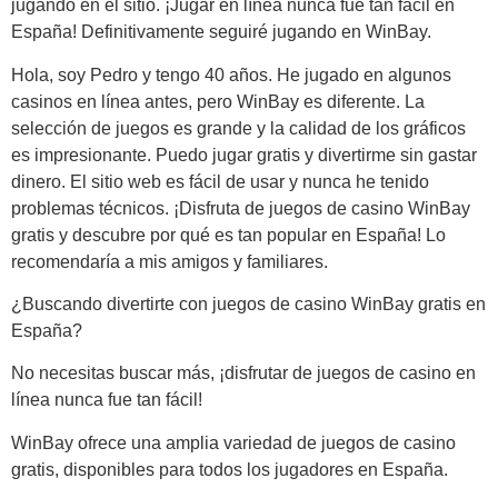
jugando en el sitio. ¡Jugar en línea nunca fue tan fácil en
España! Definitivamente seguiré jugando en WinBay.
Hola, soy Pedro y tengo 40 años. He jugado en algunos
casinos en línea antes, pero WinBay es diferente. La
selección de juegos es grande y la calidad de los gráficos
es impresionante. Puedo jugar gratis y divertirme sin gastar
dinero. El sitio web es fácil de usar y nunca he tenido
problemas técnicos. ¡Disfruta de juegos de casino WinBay
gratis y descubre por qué es tan popular en España! Lo
recomendaría a mis amigos y familiares.
¿Buscando divertirte con juegos de casino WinBay gratis en
España?
No necesitas buscar más, ¡disfrutar de juegos de casino en
línea nunca fue tan fácil!
WinBay ofrece una amplia variedad de juegos de casino
gratis, disponibles para todos los jugadores en España.