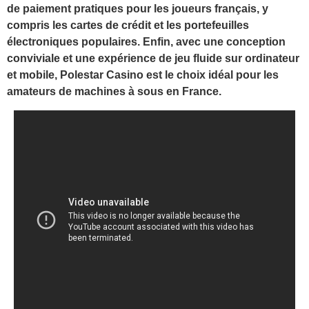
de paiement pratiques pour les joueurs français, y
compris les cartes de crédit et les portefeuilles
électroniques populaires. Enfin, avec une conception
conviviale et une expérience de jeu fluide sur ordinateur
et mobile, Polestar Casino est le choix idéal pour les
amateurs de machines à sous en France.