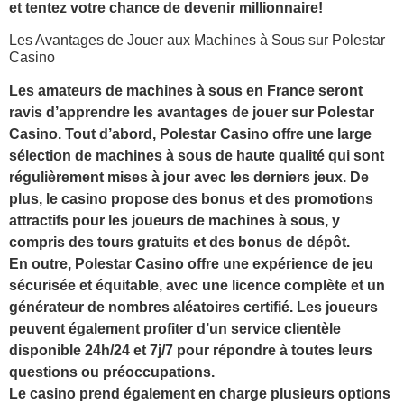
et tentez votre chance de devenir millionnaire!
Les Avantages de Jouer aux Machines à Sous sur Polestar
Casino
Les amateurs de machines à sous en France seront
ravis d’apprendre les avantages de jouer sur Polestar
Casino. Tout d’abord, Polestar Casino offre une large
sélection de machines à sous de haute qualité qui sont
régulièrement mises à jour avec les derniers jeux. De
plus, le casino propose des bonus et des promotions
attractifs pour les joueurs de machines à sous, y
compris des tours gratuits et des bonus de dépôt.
En outre, Polestar Casino offre une expérience de jeu
sécurisée et équitable, avec une licence complète et un
générateur de nombres aléatoires certifié. Les joueurs
peuvent également profiter d’un service clientèle
disponible 24h/24 et 7j/7 pour répondre à toutes leurs
questions ou préoccupations.
Le casino prend également en charge plusieurs options