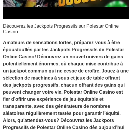
Découvrez les Jackpots Progressifs sur Polestar Online
Casino
Amateurs de sensations fortes, préparez-vous à être
époustouflés par les Jackpots Progressifs de Polestar
Online Casino! Découvrez un nouvel univers de gains
potentiellement énormes, où chaque mise contribue à
un jackpot commun qui ne cesse de croître. Jouez à une
sélection de machines à sous et jeux de table offrant
des jackpots progressifs, chacun offrant des gains qui
peuvent changer votre vie. Polestar Online Casino est
fier d’offrir une expérience de jeu équitable et
transparente, avec des générateurs de nombres
aléatoires régulièrement testés pour garantir l’équité.
Alors, qu’attendez-vous? Découvrez les Jackpots
Progressifs de Polestar Online Casino dès aujourd’hui