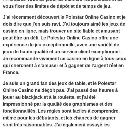
vous fixer des limites de dépôt et de temps de jeu.
J’ai récemment découvert le Polestar Online Casino et je
dois dire que j’en suis ravi. J’ai toujours aimé les jeux de
casino en ligne, mais trouver un site fiable et amusant
peut être un défi. Le Polestar Online Casino offre une
expérience de jeu exceptionnelle, avec une variété de
jeux de haute qualité et un service client exceptionnel.
Je recommande vivement ce casino en ligne à tous ceux
qui cherchent à s’amuser et à gagner de l’argent réel en
France.
Je suis un grand fan des jeux de table, et le Polestar
Online Casino ne déçoit pas. J’ai passé des heures à
jouer au blackjack et à la roulette, et j’ai été
impressionné par la qualité des graphismes et des
fonctionnalités. Les règles sont faciles à comprendre,
même pour les débutants, et les chances de gagner
sont très raisonnables. J’ai également essayé les