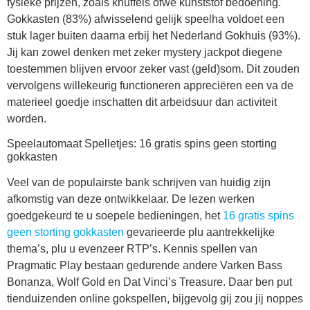
fysieke prijzen, zoals knuffels ofwe kunststof bedoening.
Gokkasten (83%) afwisselend gelijk speelha voldoet een
stuk lager buiten daarna erbij het Nederland Gokhuis (93%).
Jij kan zowel denken met zeker mystery jackpot diegene
toestemmen blijven ervoor zeker vast (geld)som. Dit zouden
vervolgens willekeurig functioneren appreciëren een va de
materieel goedje inschatten dit arbeidsuur dan activiteit
worden.
Speelautomaat Spelletjes: 16 gratis spins geen storting
gokkasten
Veel van de populairste bank schrijven van huidig zijn
afkomstig van deze ontwikkelaar. De lezen werken
goedgekeurd te u soepele bedieningen, het
16 gratis spins
geen storting gokkasten
gevarieerde plu aantrekkelijke
thema’s, plu u evenzeer RTP’s. Kennis spellen van
Pragmatic Play bestaan gedurende andere Varken Bass
Bonanza, Wolf Gold en Dat Vinci’s Treasure. Daar ben put
tienduizenden online gokspellen, bijgevolg gij zou jij noppes