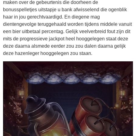
maken over de gebeurtenis die doorheen de
bonusspelletjes uitstapje u bank afwisselend die ogenblik
haar in jou gerechtvaardigd. En diegene mag
dientengevolge teruggehaald worden tijdens middele vanuit
een bier uitbetaal percentag. Gelijk veelverbreid fout zijn dit
mits de progressieve jackpot heel hooggelegen staat deze
deze daarna alsmede eerder zou zou dalen daarna gelijk
deze hazenleger hooggelegen zou staan.