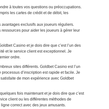
pondre à toutes vos questions ou préoccupations.
is les cartes de crédit et de débit, les
 avantages exclusifs aux joueurs réguliers.
 ressources pour aider les joueurs à gérer leur
oldbet Casino et je dois dire que c’est l’un des
ité et le service client est exceptionnel. Je
emier ordre.
mbreux sites différents. Goldbet Casino est l’un
 processus d’inscription est rapide et facile. Je
 satisfaite de mon expérience avec Goldbet
 quelques fois maintenant et je dois dire que c’est
vice client ou les différentes méthodes de
 ligne correct avec des jeux amusants.