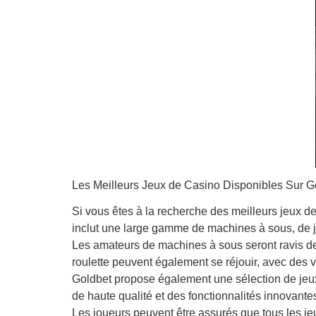
Les Meilleurs Jeux de Casino Disponibles Sur G
Si vous êtes à la recherche des meilleurs jeux de 
inclut une large gamme de machines à sous, de je
Les amateurs de machines à sous seront ravis de 
roulette peuvent également se réjouir, avec des 
Goldbet propose également une sélection de jeux
de haute qualité et des fonctionnalités innovante
Les joueurs peuvent être assurés que tous les jeu