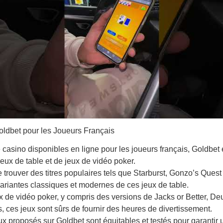
oldbet pour les Joueurs Français
casino disponibles en ligne pour les joueurs français, Goldbet est
ux de table et de jeux de vidéo poker.
trouver des titres populaires tels que Starburst, Gonzo’s Quest
variantes classiques et modernes de ces jeux de table.
 de vidéo poker, y compris des versions de Jacks or Better, D
s, ces jeux sont sûrs de fournir des heures de divertissement.
x proposés sur Goldbet sont équitables et testés pour garantir u