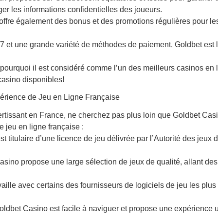
r les informations confidentielles des joueurs.
offre également des bonus et des promotions régulières pour les 
/7 et une grande variété de méthodes de paiement, Goldbet est le
ourquoi il est considéré comme l’un des meilleurs casinos en li
casino disponibles!
érience de Jeu en Ligne Française
vertissant en France, ne cherchez pas plus loin que Goldbet Casi
 jeu en ligne française :
titulaire d’une licence de jeu délivrée par l’Autorité des jeux 
asino propose une large sélection de jeux de qualité, allant d
aille avec certains des fournisseurs de logiciels de jeu les plus
Goldbet Casino est facile à naviguer et propose une expérience ut