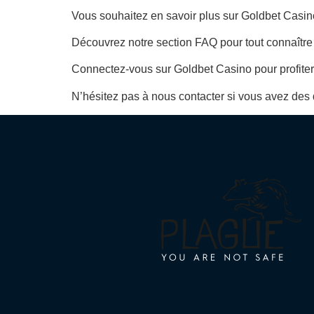
Vous souhaitez en savoir plus sur Goldbet Casin
Découvrez notre section FAQ pour tout connaître 
Connectez-vous sur Goldbet Casino pour profiter 
N’hésitez pas à nous contacter si vous avez des q