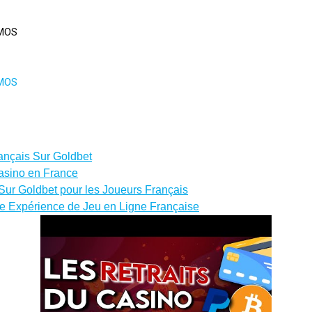
MOS
MOS
ançais Sur Goldbet
Casino en France
Sur Goldbet pour les Joueurs Français
re Expérience de Jeu en Ligne Française