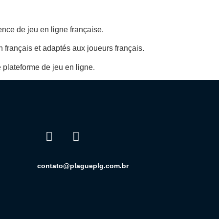
nce de jeu en ligne française.
 français et adaptés aux joueurs français.
 plateforme de jeu en ligne.
contato@plagueplg.com.br