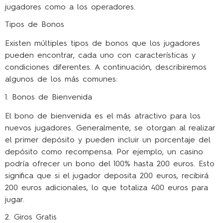
jugadores como a los operadores.
Tipos de Bonos
Existen múltiples tipos de bonos que los jugadores
pueden encontrar, cada uno con características y
condiciones diferentes. A continuación, describiremos
algunos de los más comunes:
1. Bonos de Bienvenida
El bono de bienvenida es el más atractivo para los
nuevos jugadores. Generalmente, se otorgan al realizar
el primer depósito y pueden incluir un porcentaje del
depósito como recompensa. Por ejemplo, un casino
podría ofrecer un bono del 100% hasta 200 euros. Esto
significa que si el jugador deposita 200 euros, recibirá
200 euros adicionales, lo que totaliza 400 euros para
jugar.
2. Giros Gratis