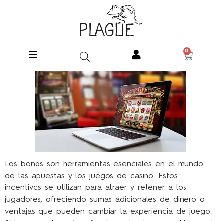
0
Los bonos son herramientas esenciales en el mundo
de las apuestas y los juegos de casino. Estos
incentivos se utilizan para atraer y retener a los
jugadores, ofreciendo sumas adicionales de dinero o
ventajas que pueden cambiar la experiencia de juego.