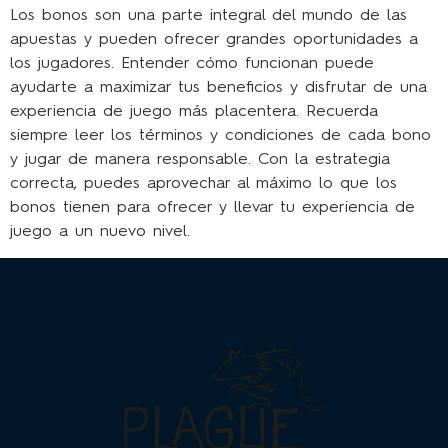
Los bonos son una parte integral del mundo de las
apuestas y pueden ofrecer grandes oportunidades a
los jugadores. Entender cómo funcionan puede
ayudarte a maximizar tus beneficios y disfrutar de una
experiencia de juego más placentera. Recuerda
siempre leer los términos y condiciones de cada bono
y jugar de manera responsable. Con la estrategia
correcta, puedes aprovechar al máximo lo que los
bonos tienen para ofrecer y llevar tu experiencia de
juego a un nuevo nivel.