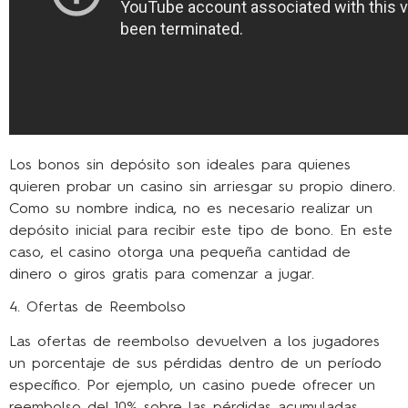
Los bonos sin depósito son ideales para quienes
quieren probar un casino sin arriesgar su propio dinero.
Como su nombre indica, no es necesario realizar un
depósito inicial para recibir este tipo de bono. En este
caso, el casino otorga una pequeña cantidad de
dinero o giros gratis para comenzar a jugar.
4. Ofertas de Reembolso
Las ofertas de reembolso devuelven a los jugadores
un porcentaje de sus pérdidas dentro de un período
específico. Por ejemplo, un casino puede ofrecer un
reembolso del 10% sobre las pérdidas acumuladas