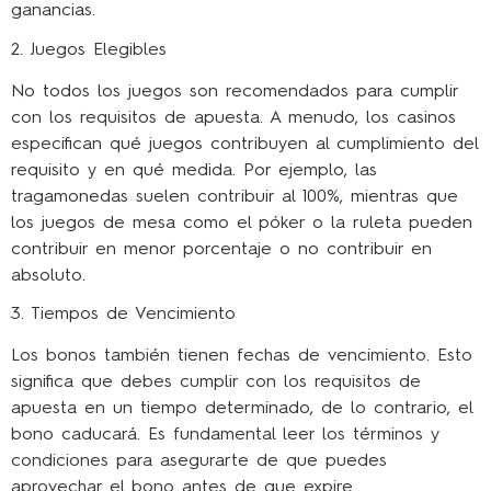
ganancias.
2. Juegos Elegibles
No todos los juegos son recomendados para cumplir
con los requisitos de apuesta. A menudo, los casinos
especifican qué juegos contribuyen al cumplimiento del
requisito y en qué medida. Por ejemplo, las
tragamonedas suelen contribuir al 100%, mientras que
los juegos de mesa como el póker o la ruleta pueden
contribuir en menor porcentaje o no contribuir en
absoluto.
3. Tiempos de Vencimiento
Los bonos también tienen fechas de vencimiento. Esto
significa que debes cumplir con los requisitos de
apuesta en un tiempo determinado, de lo contrario, el
bono caducará. Es fundamental leer los términos y
condiciones para asegurarte de que puedes
aprovechar el bono antes de que expire.