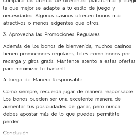
comparar las ofertas de diferentes plataformas y elegir
la que mejor se adapte a tu estilo de juego y
necesidades. Algunos casinos ofrecen bonos más
atractivos o menos exigentes que otros.
3. Aprovecha las Promociones Regulares
Además de los bonos de bienvenida, muchos casinos
tienen promociones regulares, tales como bonos por
recarga y giros gratis. Mantente atento a estas ofertas
para maximizar tu bankroll.
4. Juega de Manera Responsable
Como siempre, recuerda jugar de manera responsable.
Los bonos pueden ser una excelente manera de
aumentar tus posibilidades de ganar, pero nunca
debes apostar más de lo que puedes permitirte
perder.
Conclusión