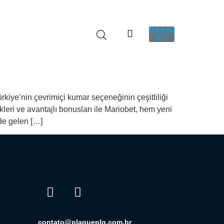
R$
0,00
0
iye’nin çevrimiçi kumar seçeneğinin çeşitliliği
leri ve avantajlı bonusları ile Mariobet, hem yeni
de gelen […]
contato@plagueplg.com.br