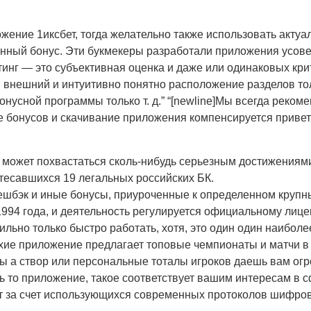
ожение 1иксбет, тогда желательно также использовать акту
енный бонус. Эти букмекеры разработали приложения усо
инг — это субъективная оценка и даже или одинаковых крит
ий внешний и интуитивно понятно расположение разделов то
бонусной программы только т. д.” “[newline]Мы всегда рек
ие бонусов и скачивание приложения компенсируется приве
е может похвастаться сколь-нибудь серьезным достижениями
тесавшихся 19 легальных российских БК.
кешбэк и иные бонусы, приуроченные к определенном крупн
1994 года, и деятельность регулируется официальному лиц
льно только быстро работать, хотя, это один один наиболе
хие приложение предлагает топовые чемпионаты и матчи в
ы а створ или персональные тоталы игроков даешь вам огр
 то приложение, такое соответствует вашим интересам в с
т за счет использующихся современных протоколов шифро