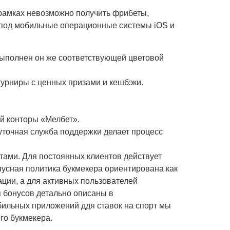
 рамках невозможно получить фрибеты,
 под мобильные операционные системы iOS и
выполнен он же соответствующей цветовой
урниры с ценных призами и кешбэки.
й конторы «Мелбет».
уточная служба поддержки делает процесс
тами. Для постоянных клиентов действует
усная политика букмекера ориентирована как
ации, а для активных пользователей
 бонусов детально описаны в
бильных приложений ддя ставок на спорт мы
го букмекера.