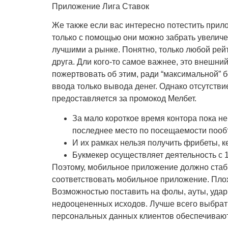
Приложение Лига Ставок
Же также если вас интересно потестить прил
только с помощью они можно забрать увелич
лучшими а рынке. Понятно, только любой рейт
друга. Дли кого-то самое важнее, это внешн
пожертвовать об этим, ради “максимальной” 
ввода только вывода денег. Однако отсутств
предоставляется за промокод Мелбет.
За мало короткое время контора пока н
последнее место по посещаемости пооб
И их рамках нельзя получить фрибеты, 
Букмекер осуществляет деятельность с 
Поэтому, мобильное приложение должно стаби
соответствовать мобильное приложение. Пло
Возможностью поставить на фолы, ауты, удар
недооцененных исходов. Лучше всего выбрать
персональных данных клиентов обеспечиваю