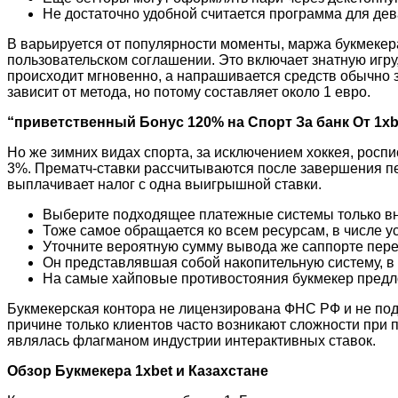
Не достаточно удобной считается программа для дева
В варьируется от популярности моменты, маржа букмекер
пользовательском соглашении. Это включает знатную игр
происходит мгновенно, а напрашивается средств обычно 
зависит от метода, но потому составляет около 1 евро.
“приветственный Бонус 120% на Спорт За банк От 1xb
Но же зимних видах спорта, за исключением хоккея, роспис
3%. Прематч-ставки рассчитываются после завершения пе
выплачивает налог с одна выигрышной ставки.
Выберите подходящее платежные системы только вн
Тоже самое обращается ко всем ресурсам, в числе ус
Уточните вероятную сумму вывода же саппорте перед
Он представлявшая собой накопительную систему, в
На самые хайповые противостояния букмекер предл
Букмекерская контора не лицензирована ФНС РФ и не под
причине только клиентов часто возникают сложности при 
являлась флагманом индустрии интерактивных ставок.
Обзор Букмекера 1xbet и Казахстане