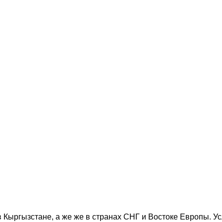
 Кыргызстане, а же же в странах СНГ и Востоке Европы. У