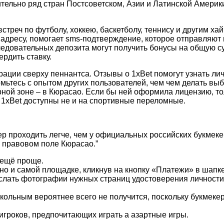
ительно ряд стран Постсоветском, Азии и Латинской Америк
треч по футболу, хоккею, баскетболу, теннису и другим ха
 адресу, помогает sms-подтверждение, которое отправляют 
ледовательных депозита могут получить бонусы на общую с
рдить ставку.
рации сверху пеннантса. Отзывы о 1xBet помогут узнать ли
тесь с опытом других пользователей, чем чем делать выбо
ной зоне – в Кюрасао. Если бы ней оформила лицензию, т
в 1xBet доступны не и на спортивные переломные.
 проходить легче, чем у официальных российских букмеке
в правовом поле Кюрасао.”
 ещё проще.
 и самой площадке, кликнув на кнопку «Платежи» в шапке 
слать фотографии нужных страниц удостоверения личности 
кольным вероятнее всего не получится, поскольку букмеке
 игроков, предпочитающих играть а азартные игры.