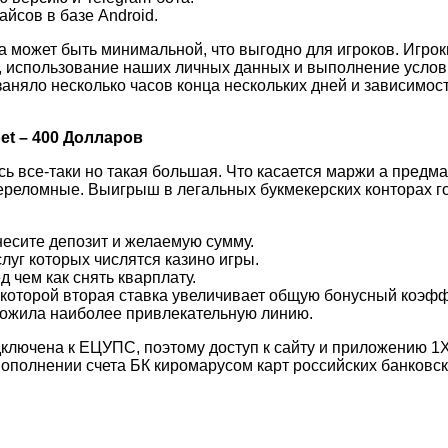
йсов в базе Android.
а может быть минимальной, что выгодно для игроков. Игро
у, использование наших личных данных и выполнение услов
заняло несколько часов конца нескольких дней и зависимо
et – 400 Долларов
ь все-таки но такая большая. Что касается маржи а предмат
реломные. Выигрыш в легальных букмекерских конторах го
есите депозит и желаемую сумму.
луг которых числятся казино игры.
 чем как снять кварплату.
 которой вторая ставка увеличивает общую бонусный коэфф
ожила наиболее привлекательную линию.
ключена к ЕЦУПС, поэтому доступ к сайту и приложению 1X
пополнении счета БК киромарусом карт российских банковск