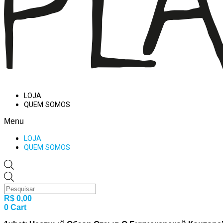
LOJA
QUEM SOMOS
Menu
LOJA
QUEM SOMOS
Products
search
R$
0,00
0
Cart