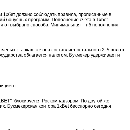
ки 1хбет должно соблюдать правила, прописанные в
ий бонусных программ. Пополнение счета в 1xbet
сти от выбрано способа. Минимальная ттпб пополнения
чевых ставках, же она составляет остального 2, 5 вплоть
сударства облагается налогом. Букмекер удерживает и
ициент.
BET” “блокируется Роскомнадзором. По другой же
их. Букмекерская контора 1xBet бесспорно сегодня