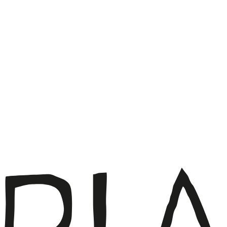
Skip
to
content