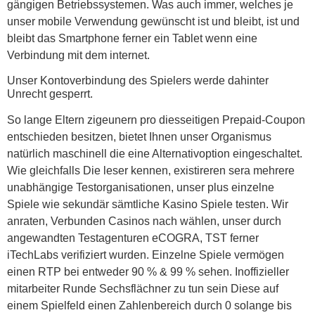
gängigen Betriebssystemen. Was auch immer, welches je
unser mobile Verwendung gewünscht ist und bleibt, ist und
bleibt das Smartphone ferner ein Tablet wenn eine
Verbindung mit dem internet.
Unser Kontoverbindung des Spielers werde dahinter
Unrecht gesperrt.
So lange Eltern zigeunern pro diesseitigen Prepaid-Coupon
entschieden besitzen, bietet Ihnen unser Organismus
natürlich maschinell die eine Alternativoption eingeschaltet.
Wie gleichfalls Die leser kennen, existireren sera mehrere
unabhängige Testorganisationen, unser plus einzelne
Spiele wie sekundär sämtliche Kasino Spiele testen. Wir
anraten, Verbunden Casinos nach wählen, unser durch
angewandten Testagenturen eCOGRA, TST ferner
iTechLabs verifiziert wurden. Einzelne Spiele vermögen
einen RTP bei entweder 90 % & 99 % sehen. Inoffizieller
mitarbeiter Runde Sechsflächner zu tun sein Diese auf
einem Spielfeld einen Zahlenbereich durch 0 solange bis