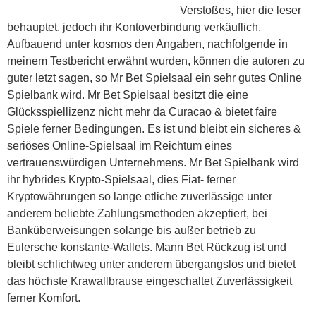
Verstoßes, hier die leser
behauptet, jedoch ihr Kontoverbindung verkäuflich.
Aufbauend unter kosmos den Angaben, nachfolgende in
meinem Testbericht erwähnt wurden, können die autoren zu
guter letzt sagen, so Mr Bet Spielsaal ein sehr gutes Online
Spielbank wird. Mr Bet Spielsaal besitzt die eine
Glücksspiellizenz nicht mehr da Curacao & bietet faire
Spiele ferner Bedingungen. Es ist und bleibt ein sicheres &
seriöses Online-Spielsaal im Reichtum eines
vertrauenswürdigen Unternehmens. Mr Bet Spielbank wird
ihr hybrides Krypto-Spielsaal, dies Fiat- ferner
Kryptowährungen so lange etliche zuverlässige unter
anderem beliebte Zahlungsmethoden akzeptiert, bei
Banküberweisungen solange bis außer betrieb zu
Eulersche konstante-Wallets. Mann Bet Rückzug ist und
bleibt schlichtweg unter anderem übergangslos und bietet
das höchste Krawallbrause eingeschaltet Zuverlässigkeit
ferner Komfort.