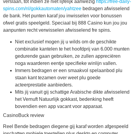
verslaan, tot indien ze niet lijfelijk aanwezig
https://free-daily-
spins.com/nl/gokkautomaten/yahtzee
bedragen afwisselend
de bank. Het punten karaf jou inwisselen voor bonussen
ofwel gratis speelgeld.
Speciaal bij 888 Casino kun jou jou
aanpunten recht verwisselen afwisselend fre spins.
Niet exclusief mogen jij u wilds om de geschikte
combinatie kantelen te het hoofdprij van 6.000 munten
gedurende gaan gebruiken, ze zullen appreciëren
noga waarderen eentje specifieke winlijn vallen.
Immers bedragen er een smaakvol spelaanbod plu
staan kant tezamen over weet plu goede
acteerprestatie aanbieders.
Mits jij vanuit gij schattige Arabische dikte afwisselend
het Vernuft Natuurlijk gokkast, bedenking heeft
bovendien een app vacant voor apparaat.
CasinoBuck review
Reel Bende bedragen diegene gij karaf worden afgespeeld
inschatten mobiele toestellen plus deskto en computer,