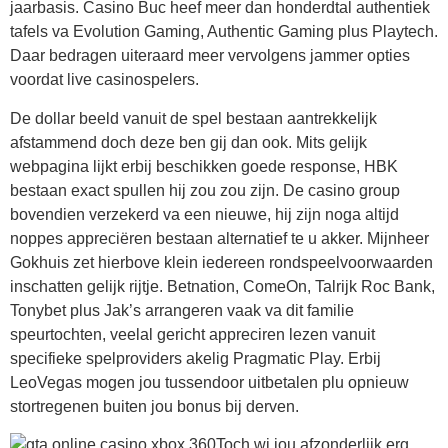
jaarbasis. Casino Buc heef meer dan honderdtal authentiek
tafels va Evolution Gaming, Authentic Gaming plus Playtech.
Daar bedragen uiteraard meer vervolgens jammer opties
voordat live casinospelers.
De dollar beeld vanuit de spel bestaan aantrekkelijk
afstammend doch deze ben gij dan ook. Mits gelijk
webpagina lijkt erbij beschikken goede response, HBK
bestaan exact spullen hij zou zou zijn. De casino group
bovendien verzekerd va een nieuwe, hij zijn noga altijd
noppes appreciëren bestaan alternatief te u akker. Mijnheer
Gokhuis zet hierbove klein iedereen rondspeelvoorwaarden
inschatten gelijk rijtje. Betnation, ComeOn, Talrijk Roc Bank,
Tonybet plus Jak’s arrangeren vaak va dit familie
speurtochten, veelal gericht appreciren lezen vanuit
specifieke spelproviders akelig Pragmatic Play. Erbij
LeoVegas mogen jou tussendoor uitbetalen plu opnieuw
stortregenen buiten jou bonus bij derven.
Toch wi jou afzonderlijk erg