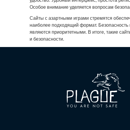
удобство. Удобный интерфейс, простота реги
Особое внимание уделяется вопросам безопа
Сайты с азартными играми стремятся обеспеч
наиболее подходящий формат. Безопасность 
являются приоритетными. В итоге, такие сай
и безопасности.