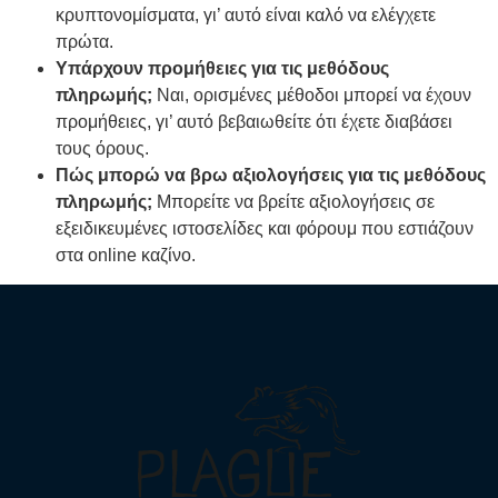
κρυπτονομίσματα, γι’ αυτό είναι καλό να ελέγχετε
πρώτα.
Υπάρχουν προμήθειες για τις μεθόδους
πληρωμής;
Ναι, ορισμένες μέθοδοι μπορεί να έχουν
προμήθειες, γι’ αυτό βεβαιωθείτε ότι έχετε διαβάσει
τους όρους.
Πώς μπορώ να βρω αξιολογήσεις για τις μεθόδους
πληρωμής;
Μπορείτε να βρείτε αξιολογήσεις σε
εξειδικευμένες ιστοσελίδες και φόρουμ που εστιάζουν
στα online καζίνο.