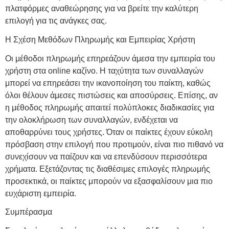
πλατφόρμες αναθεώρησης για να βρείτε την καλύτερη
επιλογή για τις ανάγκες σας.
Η Σχέση Μεθόδων Πληρωμής και Εμπειρίας Χρήστη
Οι μέθοδοι πληρωμής επηρεάζουν άμεσα την εμπειρία του
χρήστη στα online καζίνο. Η ταχύτητα των συναλλαγών
μπορεί να επηρεάσει την ικανοποίηση του παίκτη, καθώς
όλοι θέλουν άμεσες πιστώσεις και αποσύρσεις. Επίσης, αν
η μέθοδος πληρωμής απαιτεί πολύπλοκες διαδικασίες για
την ολοκλήρωση των συναλλαγών, ενδέχεται να
αποθαρρύνει τους χρήστες. Όταν οι παίκτες έχουν εύκολη
πρόσβαση στην επιλογή που προτιμούν, είναι πιο πιθανό να
συνεχίσουν να παίζουν και να επενδύσουν περισσότερα
χρήματα. Εξετάζοντας τις διαθέσιμες επιλογές πληρωμής
προσεκτικά, οι παίκτες μπορούν να εξασφαλίσουν μια πιο
ευχάριστη εμπειρία.
Συμπέρασμα