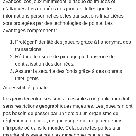
avancés, ces jeux minimisent le risque de fraudes et
d’attaques. Les données des joueurs, telles que les
informations personnelles et les transactions financières,
sont protégées par des technologies de pointe. Les
avantages comprennent :
Protéger l’identité des joueurs grâce à l’anonymat des
transactions.
Réduire le risque de piratage par l’absence de
centralisation des données.
Assurer la sécurité des fonds grâce à des contrats
intelligents.
Accessibilité globale
Les jeux décentralisés sont accessible à un public mondial
sans restrictions géographiques majeures. Les joueurs n’ont
pas besoin de passer par un tiers ou un organisme de
réglementation local, ce qui leur permet de jouer depuis
n’importe où dans le monde. Cela ouvre les portes à un
marché plus vaste pour les développeurs et à une