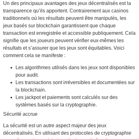
Un des principaux avantages des jeux décentralisés est la
transparence qu’ils apportent. Contrairement aux casinos
traditionnels où les résultats peuvent être manipulés, les
jeux basés sur blockchain garantissent que chaque
transaction est enregistrée et accessible publiquement. Cela
signifie que les joueurs peuvent vérifier eux-mêmes les
résultats et s’assurer que les jeux sont équitables. Voici
comment cela se manifeste :
Les algorithmes utilisés dans les jeux sont disponibles
pour audit.
Les transactions sont irréversibles et documentées sur
la blockchain.
Les jackpot et paiements sont calculés sur des
systèmes basés sur la cryptographie.
Sécurité accrue
La sécurité est un autre aspect majeur des jeux
décentralisés. En utilisant des protocoles de cryptographie