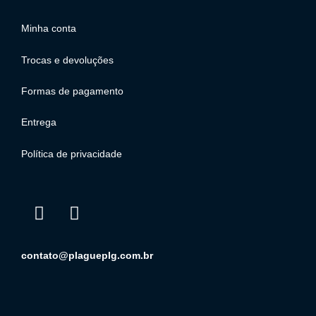
Minha conta
Trocas e devoluções
Formas de pagamento
Entrega
Política de privacidade
contato@plagueplg.com.br