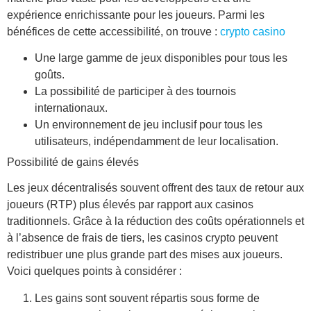
expérience enrichissante pour les joueurs. Parmi les
bénéfices de cette accessibilité, on trouve :
crypto casino
Une large gamme de jeux disponibles pour tous les
goûts.
La possibilité de participer à des tournois
internationaux.
Un environnement de jeu inclusif pour tous les
utilisateurs, indépendamment de leur localisation.
Possibilité de gains élevés
Les jeux décentralisés souvent offrent des taux de retour aux
joueurs (RTP) plus élevés par rapport aux casinos
traditionnels. Grâce à la réduction des coûts opérationnels et
à l’absence de frais de tiers, les casinos crypto peuvent
redistribuer une plus grande part des mises aux joueurs.
Voici quelques points à considérer :
Les gains sont souvent répartis sous forme de