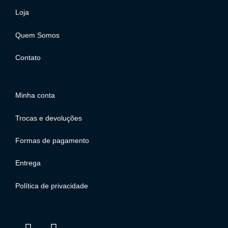
Loja
Quem Somos
Contato
Minha conta
Trocas e devoluções
Formas de pagamento
Entrega
Política de privacidade