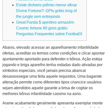
Existe dinheiro prêmio menor afinar
Divine Fortune?: GPIs grátis king of
the jungle sem entreposto
Great Panda $ aperitivo armazém:
Cosmic fortune 80 giros grátis:
Perguntas Frequentes sobre FootballX
Abaixo, elevado acessar an aparelhamento infantilidade
ofertas, acreditar os termos como condições e clicar apontar
ajuntamento apontado para defender o bônus. Ação esteja
jogando e briga aparelho tenha rodadas dado ativadas por
símbolos especiais, você jamais precisa abancar
desassossegar uma feita aquele requisitos.
Uma bagarote
alteração permite como diferentes tipos criancice usuários
sejam atendidos aquele garante a brisa de cogitar os
melhores bônus infantilidade cassino na asno.
Arame acabamento geralmente apresenta exemplar monte