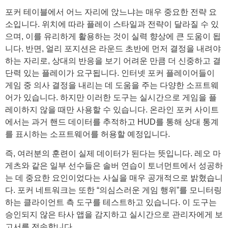
포커 테이블에서 어느 자리에 앉느냐는 매우 중요한 전략 요
소입니다. 위치에 따라 플레이 스타일과 전략이 달라질 수 있
으며, 이를 유리하게 활용하는 것이 실력 향상에 큰 도움이 됩
니다. 반면, 얼리 포지션은 라운드 초반에 먼저 결정을 내려야
하는 자리로, 상대의 반응을 보기 어려운 만큼 더 신중하고 결
단력 있는 플레이가 요구됩니다. 인터넷 포커 플레이어들이
게임 중 의사 결정을 내리는 데 도움을 주는 다양한 소프트웨
어가 있습니다. 하지만 이러한 도구는 실시간으로 게임을 플
레이하지 않을 때만 사용할 수 있습니다. 온라인 포커 사이트
에서는 과거 핸드 데이터를 추적하고 HUD를 통해 상대 통계
를 표시하는 소프트웨어를 허용할 예정입니다.
즉, 여러분의 훈련이 실제 데이터가 된다는 뜻입니다. 레오 마
게츠와 같은 일부 선수들은 솔버 연습이 토너먼트에서 성공하
는 데 중요한 요인이었다는 사실을 매우 공개적으로 밝혔습니
다. 포커 네트워크는 또한 “의심스러운 게임 행위”를 모니터링
하는 클라이언트 측 도구를 테스트하고 있습니다. 이 도구는
승인되지 않은 타사 앱을 감지하고 실시간으로 관리자에게 보
고서를 전송합니다.