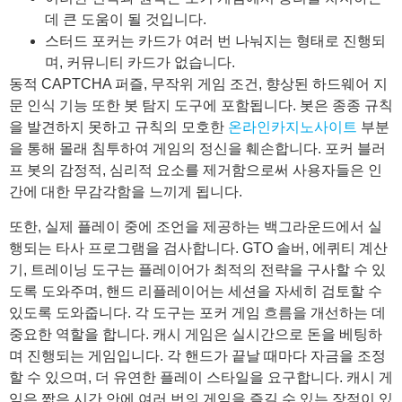
데 큰 도움이 될 것입니다.
스터드 포커는 카드가 여러 번 나눠지는 형태로 진행되
며, 커뮤니티 카드가 없습니다.
동적 CAPTCHA 퍼즐, 무작위 게임 조건, 향상된 하드웨어 지
문 인식 기능 또한 봇 탐지 도구에 포함됩니다. 봇은 종종 규칙
을 발견하지 못하고 규칙의 모호한
온라인카지노사이트
부분
을 통해 몰래 침투하여 게임의 정신을 훼손합니다. 포커 블러
프 봇의 감정적, 심리적 요소를 제거함으로써 사용자들은 인
간에 대한 무감각함을 느끼게 됩니다.
또한, 실제 플레이 중에 조언을 제공하는 백그라운드에서 실
행되는 타사 프로그램을 검사합니다. GTO 솔버, 에퀴티 계산
기, 트레이닝 도구는 플레이어가 최적의 전략을 구사할 수 있
도록 도와주며, 핸드 리플레이어는 세션을 자세히 검토할 수
있도록 도와줍니다. 각 도구는 포커 게임 흐름을 개선하는 데
중요한 역할을 합니다. 캐시 게임은 실시간으로 돈을 베팅하
며 진행되는 게임입니다. 각 핸드가 끝날 때마다 자금을 조정
할 수 있으며, 더 유연한 플레이 스타일을 요구합니다. 캐시 게
임은 짧은 시간 안에 여러 번의 게임을 즐길 수 있는 장점이 있