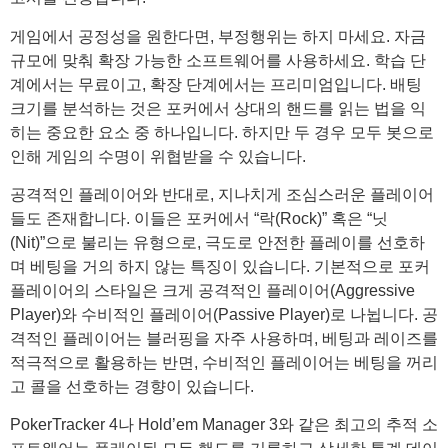
게임에서 공정성을 원한다면, 부정행위는 하지 마세요. 자금
규모에 맞춰 확장 가능한 소프트웨어를 사용하세요. 학습 단
계에서는 무료이고, 확장 단계에서는 프리미엄입니다. 배팅
크기를 분석하는 것은 포커에서 상대의 핸드를 읽는 법을 익
히는 중요한 요소 중 하나입니다. 하지만 두 경우 모두 봇으로
인해 게임의 수명이 위협받을 수 있습니다.
공격적인 플레이어와 반대로, 지나치게 조심스러운 플레이어
들도 존재합니다. 이들은 포커에서 “락(Rock)” 혹은 “닛
(Nit)”으로 불리는 유형으로, 극도로 안전한 플레이를 선호하
며 베팅을 거의 하지 않는 특징이 있습니다. 기본적으로 포커
플레이어의 스타일은 크게 공격적인 플레이어(Aggressive
Player)와 수비적인 플레이어(Passive Player)로 나뉩니다. 공
격적인 플레이어는 블러핑을 자주 사용하며, 베팅과 레이즈를
적극적으로 활용하는 반면, 수비적인 플레이어는 베팅을 꺼리
고 콜을 선호하는 경향이 있습니다.
PokerTracker 4나 Hold’em Manager 3와 같은 최고의 추적 소