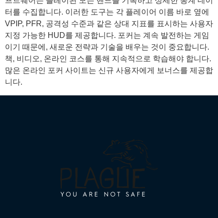
프트웨어는 플레이된 모든 핸드를 기록하고 상세한 통계 데이
터를 수집합니다. 이러한 도구는 각 플레이어 이름 바로 옆에
VPIP, PFR, 공격성 수준과 같은 상대 지표를 표시하는 사용자
지정 가능한 HUD를 제공합니다. 포커는 계속 발전하는 게임
이기 때문에, 새로운 전략과 기술을 배우는 것이 중요합니다.
책, 비디오, 온라인 코스를 통해 지속적으로 학습해야 합니다.
많은 온라인 포커 사이트는 신규 사용자에게 보너스를 제공합
니다.