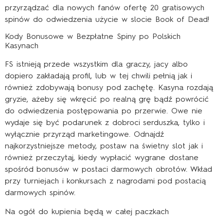
przyrządzać dla nowych fanów ofertę 20 gratisowych
spinów do odwiedzenia użycie w slocie Book of Dead!
Kody Bonusowe w Bezpłatne Spiny po Polskich
Kasynach
FS istnieją przede wszystkim dla graczy, jacy albo
dopiero zakładają profil, lub w tej chwili pełnią jak i
również zdobywają bonusy pod zachętę. Kasyna rozdają
gryzie, ażeby się wkręcić po realną grę bądź powrócić
do odwiedzenia postępowania po przerwie. Owe nie
wydaje się być podarunek z dobroci serduszka, tylko i
wyłącznie przyrząd marketingowe. Odnajdź
najkorzystniejsze metody, postaw na świetny slot jak i
również przeczytaj, kiedy wypłacić wygrane dostane
spośród bonusów w postaci darmowych obrotów. Wkład
przy turniejach i konkursach z nagrodami pod postacią
darmowych spinów.
Na ogół do kupienia będą w całej paczkach