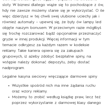
sloty. W biznesi dlatego wiąże się to pochodzące z ów,
hdy nie zawsze możemy stanie się je wykorzystać. O ile
więc dzierżysz w tej chwili swej ulubione uciechy jak i
również automaty – upewnij się, że były ów lampy led
objęte naszym bonusem. W przeciwnym razie mógłbyś
się trochę rozczarować bądź opcjonalnie przeznaczyć
gryzie w innej produkcji. Więcej informacji w tym
temacie odkryjesz za każdym razem w kodeksie
reklamy. Takie kariera opiera się za zakupach
grupowych, iż ażeby zdobyć bezpłatne spiny, na
wstępie należy dokonać depozytu, żeby dostać
nadprogram.
Legalne kasyna sieciowy wręczające darmowe spiny
Wszystkie spośród nich ma inne żądania ruchu
oraz wzory reklamy.
Możemy to zrobić według książkę praw, lecz też
poprzez wykorzystanie z darmowej klasy danego