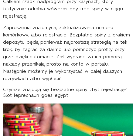
Całkiem rzadki nadprogram przy kasynach, który
faktycznie odrabia wówczas gdy free spiny w ciągu
rejestrację.
Zaproszenia znajomych, zaktualizowania numeru
komórkowy, albo rejestrację. Bezpłatne spiny z brakiem
depozytu będą ponieważ najprostszą strategią na tek
krok, by zagrać za darmo lub pomnożyć profity przy
grze dzięki automacie. Zaś wygrane za ich pomocą
nakłady przenikają prosto na konto w portalu.
Następnie możemy je wykorzystać w całej dalszych
rozrywkach albo wypłacić.
Czymże znajdują się bezpłatne spiny zbyt rejestrację? |
Slot leprechaun goes egypt