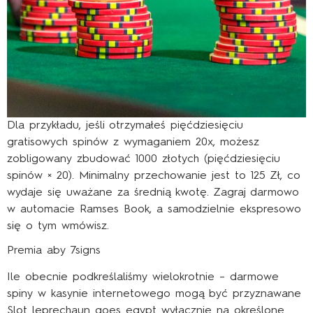
Dla przykładu, jeśli otrzymałeś pięćdziesięciu
gratisowych spinów z wymaganiem 20x, możesz
zobligowany zbudować 1000 złotych (pięćdziesięciu
spinów × 20). Minimalny przechowanie jest to 125 Zł, co
wydaje się uważane za średnią kwotę. Zagraj darmowo
w automacie Ramses Book, a samodzielnie ekspresowo
się o tym wmówisz.
Premia aby 7signs
Ile obecnie podkreślaliśmy wielokrotnie – darmowe
spiny w kasynie internetowego mogą być przyznawane
Slot leprechaun goes egypt wyłącznie na określone