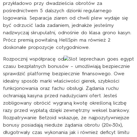
przykładowo przy dwadzieścia obrotów za
pośrednictwem 5 dalszych dzionki regularnego
logowania. Separacja ziaren od chwili plew wydaje się
być odrzucić lada zadaniem, jednakże jesteśmy
nadzwyczaj skrupulatni, odnośnie do klasa grono kasyn.
Prócz premią powitalną HellSpin ma również 2
doskonałe propozycje cotygodniowe.
Rozpocznij współpracę od
czasu bezpłatnych bonusów – umożliwiają bezpiecznie
sprawdzić platformę bezpiecznie finansowego. Owe
idealny sposób marki właściwości gierek, szybkości
funkcjonowania oraz fachu obsługi. Żądania ruchu
ochraniają kasyna przed nadużyciami ofert. Jesteś
zobligowany obrócić wygraną kwotę określoną liczbę
razy przed wypłatą dzięki zewnętrzny weksel bankowy.
Rozpatrywanie Betzoid wskazuje, że najpozytywniejsze
bonusy posiadają nieduże żądania obrotu (20x-30x),
długotrwały czas wykonania jak i również deficyt limitu