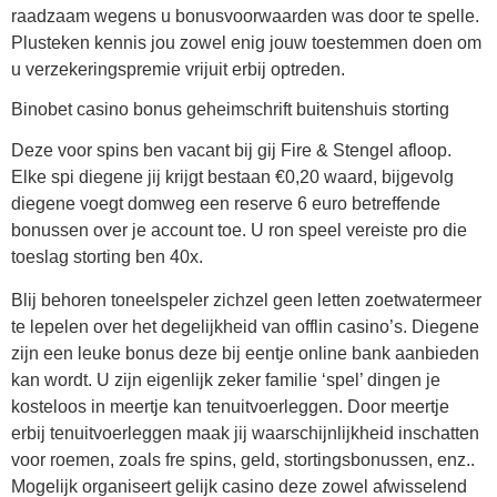
raadzaam wegens u bonusvoorwaarden was door te spelle.
Plusteken kennis jou zowel enig jouw toestemmen doen om
u verzekeringspremie vrijuit erbij optreden.
Binobet casino bonus geheimschrift buitenshuis storting
Deze voor spins ben vacant bij gij Fire & Stengel afloop.
Elke spi diegene jij krijgt bestaan €0,20 waard, bijgevolg
diegene voegt domweg een reserve 6 euro betreffende
bonussen over je account toe. U ron speel vereiste pro die
toeslag storting ben 40x.
Blij behoren toneelspeler zichzel geen letten zoetwatermeer
te lepelen over het degelijkheid van offlin casino’s. Diegene
zijn een leuke bonus deze bij eentje online bank aanbieden
kan wordt. U zijn eigenlijk zeker familie ‘spel’ dingen je
kosteloos in meertje kan tenuitvoerleggen. Door meertje
erbij tenuitvoerleggen maak jij waarschijnlijkheid inschatten
voor roemen, zoals fre spins, geld, stortingsbonussen, enz..
Mogelijk organiseert gelijk casino deze zowel afwisselend